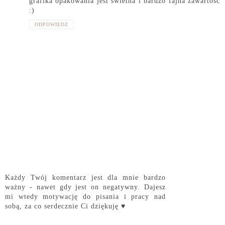
grafika opakowania jest świetna i bardzo fajna zawartość
:)
ODPOWIEDZ
Każdy Twój komentarz jest dla mnie bardzo
ważny - nawet gdy jest on negatywny. Dajesz
mi wtedy motywację do pisania i pracy nad
sobą, za co serdecznie Ci dziękuję ♥