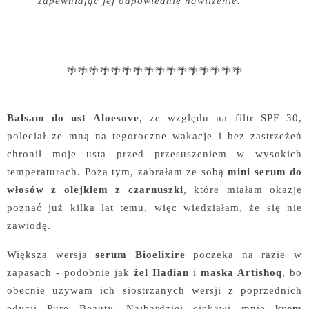
zapewniając jej odpowiednie nawilżenie.
🌴🌴🌴🌴🌴🌴🌴🌴🌴🌴🌴🌴🌴🌴🌴🌴
Balsam do ust Aloesove
, ze względu na filtr SPF 30,
poleciał ze mną na tegoroczne wakacje i bez zastrzeżeń
chronił moje usta przed przesuszeniem w wysokich
temperaturach. Poza tym, zabrałam ze sobą
mini serum do
włosów z olejkiem z czarnuszki
, które miałam okazję
poznać już kilka lat temu, więc wiedziałam, że się nie
zawiodę.
Większa wersja
serum Bioelixire
poczeka na razie w
zapasach - podobnie jak
żel Iladian
i
maska Artishoq
, bo
obecnie używam ich siostrzanych wersji z poprzednich
edycji Pure Beauty. Najbardziej ciekawi mnie
krem