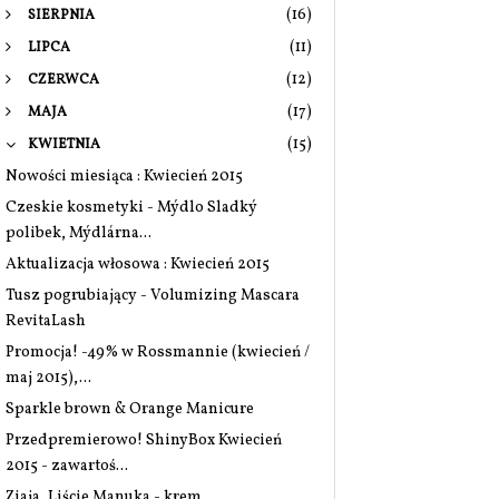
(16)
SIERPNIA
(11)
LIPCA
(12)
CZERWCA
(17)
MAJA
(15)
KWIETNIA
Nowości miesiąca : Kwiecień 2015
Czeskie kosmetyki - Mýdlo Sladký
polibek, Mýdlárna...
Aktualizacja włosowa : Kwiecień 2015
Tusz pogrubiający - Volumizing Mascara
RevitaLash
Promocja! -49% w Rossmannie (kwiecień /
maj 2015),...
Sparkle brown & Orange Manicure
Przedpremierowo! ShinyBox Kwiecień
2015 - zawartoś...
Ziaja, Liście Manuka - krem