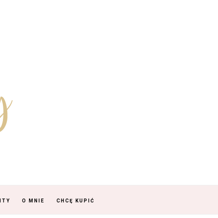
NTY
O MNIE
CHCĘ KUPIĆ