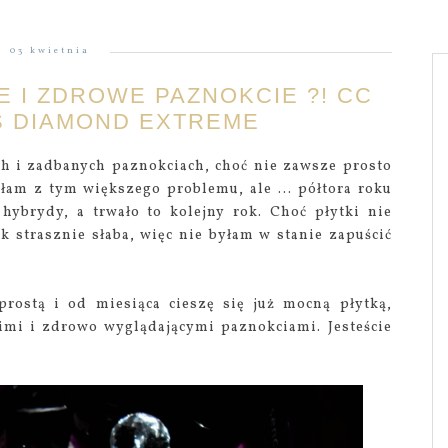
03 kwietnia
E I ZDROWE PAZNOKCIE ?! CC
S DIAMOND EXTREME
ch i zadbanych paznokciach, choć nie zawsze prosto
iałam z tym większego problemu, ale ... półtora roku
hybrydy, a trwało to kolejny rok. Choć płytki nie
k strasznie słaba, więc nie byłam w stanie zapuścić
prostą i od miesiąca cieszę się już mocną płytką,
imi i zdrowo wyglądającymi paznokciami. Jesteście