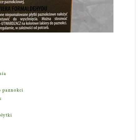
nia
o paznokci
k
łytki