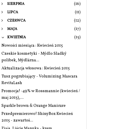
(16)
SIERPNIA
(11)
LIPCA
(12)
CZERWCA
(17)
MAJA
(15)
KWIETNIA
Nowości miesiąca : Kwiecień 2015
Czeskie kosmetyki - Mýdlo Sladký
polibek, Mýdlárna...
Aktualizacja włosowa : Kwiecień 2015
Tusz pogrubiający - Volumizing Mascara
RevitaLash
Promocja! -49% w Rossmannie (kwiecień /
maj 2015),...
Sparkle brown & Orange Manicure
Przedpremierowo! ShinyBox Kwiecień
2015 - zawartoś...
Ziaja, Liście Manuka - krem