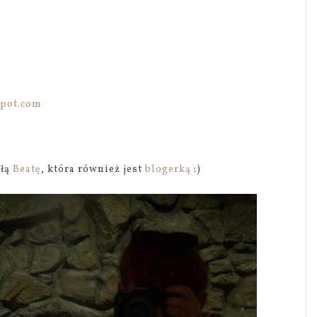
spot.com
ołą
Beatę
, która również jest
blogerką
:)