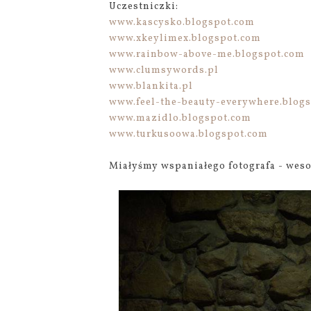
Uczestniczki:
www.kascysko.blogspot.com
www.xkeylimex.blogspot.com
www.rainbow-above-me.blogspot.com
www.clumsywords.pl
www.blankita.pl
www.feel-the-beauty-everywhere.blog
www.mazidlo.blogspot.com
www.turkusoowa.blogspot.com
Miałyśmy wspaniałego fotografa - wes