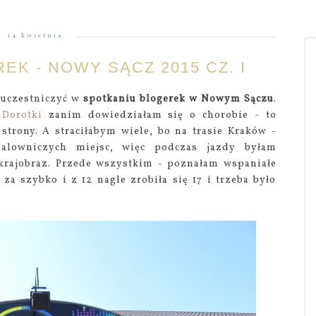
14 kwietnia
K - NOWY SĄCZ 2015 CZ. I
 uczestniczyć w
spotkaniu blogerek w Nowym Sączu
.
d
Dorotki
zanim dowiedziałam się o chorobie - to
trony. A straciłabym wiele, bo na trasie Kraków -
alowniczych miejsc, więc podczas jazdy byłam
krajobraz. Przede wszystkim - poznałam wspaniałe
 za szybko i z 12 nagle zrobiła się 17 i trzeba było