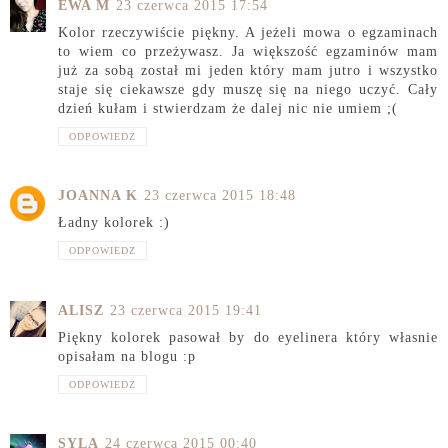
EWA M
23 czerwca 2015 17:54
Kolor rzeczywiście piękny. A jeżeli mowa o egzaminach
to wiem co przeżywasz. Ja większość egzaminów mam
już za sobą został mi jeden który mam jutro i wszystko
staje się ciekawsze gdy muszę się na niego uczyć. Cały
dzień kułam i stwierdzam że dalej nic nie umiem ;(
ODPOWIEDZ
JOANNA K
23 czerwca 2015 18:48
Ładny kolorek :)
ODPOWIEDZ
ALISZ
23 czerwca 2015 19:41
Piękny kolorek pasował by do eyelinera który własnie
opisałam na blogu :p
ODPOWIEDZ
SYLA
24 czerwca 2015 00:40