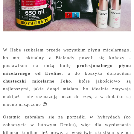
W Hebe szukałam przede wszystkim płynu micelarnego,
bo mój aktualny z Bielendy powoli się kończy -
postawiłam na dużą butlę
profesjonalnego płynu
micelarnego od Eveline
, a do koszyka dorzuciłam
chusteczki micelarne Joko
, które jakościowo są
najlepszymi, jakie dotąd miałam, bo idealnie zmywają
makijaż i nie rozmazują tuszu do rzęs, a w dodatku są
mocno nasączone 😍
Ostatnio zabrałam się za porządki w hybrydach (co
zobaczycie w lutowym Denku), więc dla wyrównania
bilansu kupiłam też nowe, a właściwie skusiłam się na