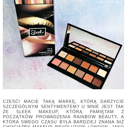
CZEŚĆ! MACIE TAKĄ MARKĘ, KTÓRĄ DARZYCIE
SZCZEGÓLNYM SENTYMENTEM? U MNIE JEST TAK
ZE SLEEK MAKEUP, KTÓRĄ PAMIĘTAM Z
POCZĄTKÓW PROWADZENIA RAINBOW BEAUTY, A
KTÓRA SWEGO CZASU BYŁA BARDZIEJ ZNANA NIŻ
CHOCIAŻBY MAKEUP REVOLUTION LONDON. JAKO