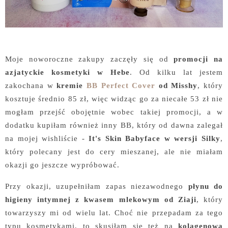
Moje noworoczne zakupy zaczęły się od
promocji na
azjatyckie kosmetyki w Hebe
. Od kilku lat jestem
zakochana w
kremie
BB Perfect Cover
od Misshy
, który
kosztuje średnio 85 zł, więc widząc go za niecałe 53 zł nie
mogłam przejść obojętnie wobec takiej promocji, a w
dodatku kupiłam również inny BB, który od dawna zalegał
na mojej wishliście -
It's Skin Babyface w wersji Silky
,
który polecany jest do cery mieszanej, ale nie miałam
okazji go jeszcze wypróbować.
Przy okazji, uzupełniłam zapas niezawodnego
płynu do
higieny intymnej z kwasem mlekowym od Ziaji
, który
towarzyszy mi od wielu lat. Choć nie przepadam za tego
typu kosmetykami, to skusiłam się też na
kolagenową