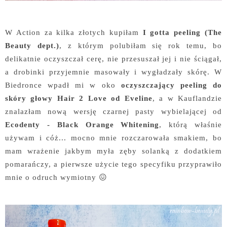
W Action za kilka złotych kupiłam
I gotta peeling (The
Beauty dept.)
, z którym polubiłam się rok temu, bo
delikatnie oczyszczał cerę, nie przesuszał jej i nie ściągał,
a drobinki przyjemnie masowały i wygładzały skórę. W
Biedronce wpadł mi w oko
oczyszczający peeling do
skóry głowy Hair 2 Love od Eveline
, a w Kauflandzie
znalazłam nową wersję czarnej pasty wybielającej od
Ecodenty - Black Orange Whitening
, którą właśnie
używam i cóż... mocno mnie rozczarowała smakiem, bo
mam wrażenie jakbym myła zęby solanką z dodatkiem
pomarańczy, a pierwsze użycie tego specyfiku przyprawiło
mnie o odruch wymiotny 😖