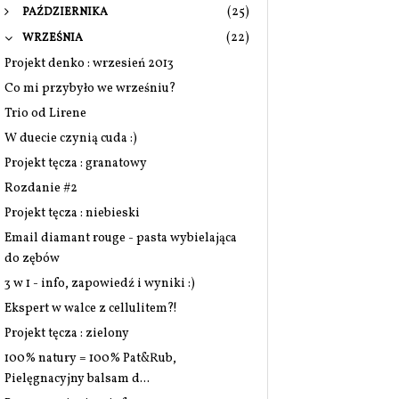
(25)
PAŹDZIERNIKA
(22)
WRZEŚNIA
Projekt denko : wrzesień 2013
Co mi przybyło we wrześniu?
Trio od Lirene
W duecie czynią cuda :)
Projekt tęcza : granatowy
Rozdanie #2
Projekt tęcza : niebieski
Email diamant rouge - pasta wybielająca
do zębów
3 w 1 - info, zapowiedź i wyniki :)
Ekspert w walce z cellulitem?!
Projekt tęcza : zielony
100% natury = 100% Pat&Rub,
Pielęgnacyjny balsam d...