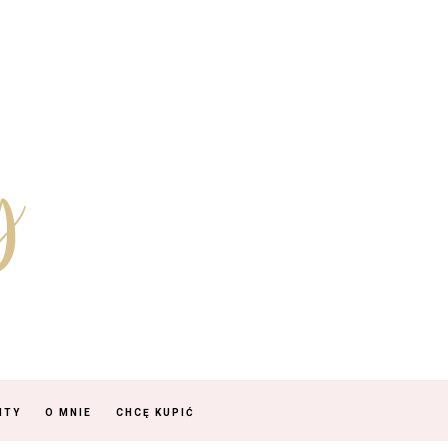
NTY
O MNIE
CHCĘ KUPIĆ