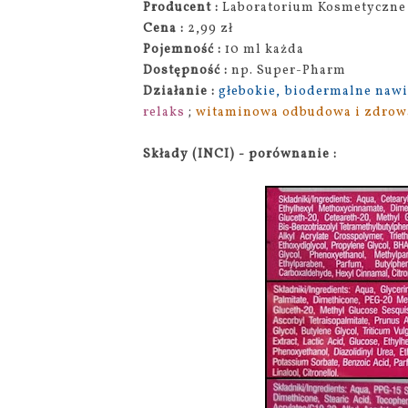
Producent :
Laboratorium Kosmetyczne 
Cena :
2,99 zł
Pojemność :
10 ml każda
Dostępność :
np. Super-Pharm
Działanie :
głebokie, biodermalne nawi
relaks
;
witaminowa odbudowa i zdrowa
Składy (INCI) - porównanie :