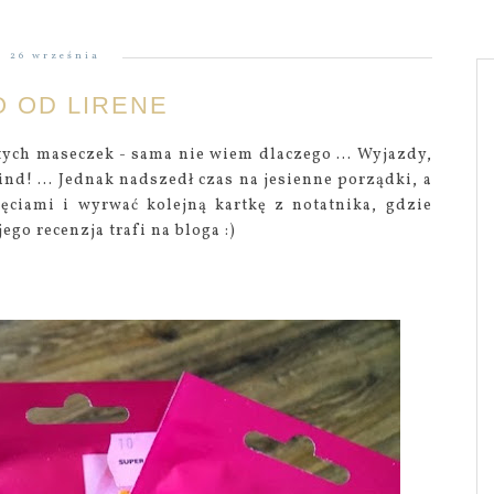
26 września
O OD LIRENE
ych maseczek - sama nie wiem dlaczego ... Wyjazdy,
nd! ... Jednak nadszedł czas na jesienne porządki, a
jęciami i wyrwać kolejną kartkę z notatnika, gdzie
ego recenzja trafi na bloga :)