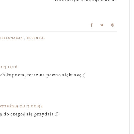
Testowałyście którąś z nich?
PIELĘGNACJA
,
RECENZJE
13 15:16
ich kupnem, teraz na pewno siękuszę ;)
września 2013 00:54
a do czegoś się przydała :P