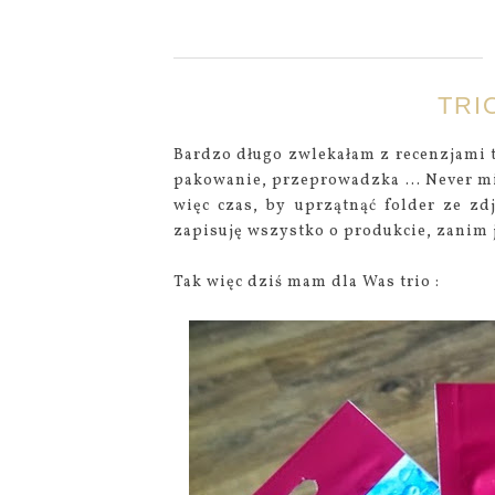
TRI
Bardzo długo zwlekałam z recenzjami t
pakowanie, przeprowadzka ... Never mi
więc czas, by uprzątnąć folder ze zd
zapisuję wszystko o produkcie, zanim j
Tak więc dziś mam dla Was trio :