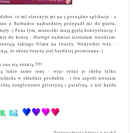
dobre. 10 ml starczyło mi na 3 porządne aplikacje - a
iśni z Barbados najbardziej przypadł mi do gustu,
nęły :) Poza tym, maseczki mają gęstą konsystencję i
nie do końca - dlatego nadmiar ścierałam wacikiem.
stawiają takiego filmu na twarzy. Wszystkie trzy -
ują, że skóra twarzy jest bardziej promienna :)
 one się różnią ?!?!
ją takie same ceny - więc różni je chyba tylko
ładnika w składzie produktu - i ten aspekt uważam
idzę żonglowanie gliceryną i parafiną, a nie każda