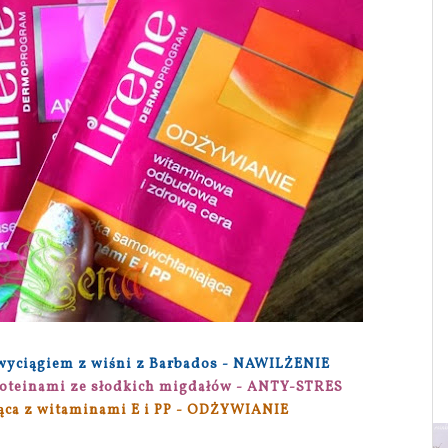
wyciągiem z wiśni z Barbados - NAWILŻENIE
roteinami ze słodkich migdałów - ANTY-STRES
ąca z witaminami E i PP - ODŻYWIANIE