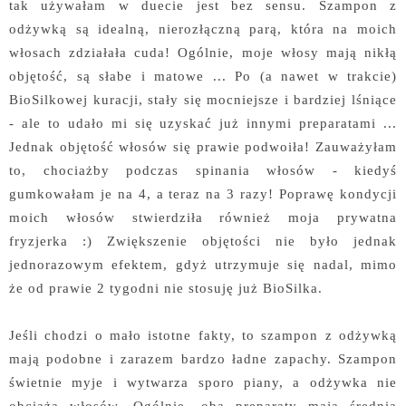
tak używałam w duecie jest bez sensu. Szampon z
odżywką są idealną, nierozłączną parą, która na moich
włosach zdziałała cuda! Ogólnie, moje włosy mają nikłą
objętość, są słabe i matowe ... Po (a nawet w trakcie)
BioSilkowej kuracji, stały się mocniejsze i bardziej lśniące
- ale to udało mi się uzyskać już innymi preparatami ...
Jednak objętość włosów się prawie podwoiła! Zauważyłam
to, chociażby podczas spinania włosów - kiedyś
gumkowałam je na 4, a teraz na 3 razy! Poprawę kondycji
moich włosów stwierdziła również moja prywatna
fryzjerka :) Zwiększenie objętości nie było jednak
jednorazowym efektem, gdyż utrzymuje się nadal, mimo
że od prawie 2 tygodni nie stosuję już BioSilka.
Jeśli chodzi o mało istotne fakty, to szampon z odżywką
mają podobne i zarazem bardzo ładne zapachy. Szampon
świetnie myje i wytwarza sporo piany, a odżywka nie
obciąża włosów. Ogólnie, oba preparaty mają średnią