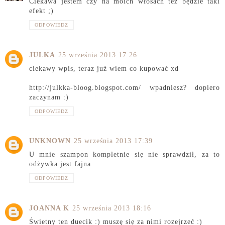
Ciekawa jestem czy na moich włosach też będzie taki
efekt ;)
ODPOWIEDZ
JULKA
25 września 2013 17:26
ciekawy wpis, teraz już wiem co kupować xd
http://julkka-bloog.blogspot.com/ wpadniesz? dopiero
zaczynam :)
ODPOWIEDZ
UNKNOWN
25 września 2013 17:39
U mnie szampon kompletnie się nie sprawdził, za to
odżywka jest fajna
ODPOWIEDZ
JOANNA K
25 września 2013 18:16
Świetny ten duecik :) muszę się za nimi rozejrzeć :)