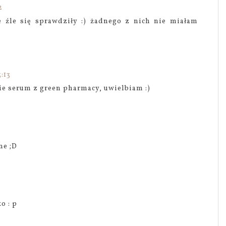
2
e źle się sprawdziły :) żadnego z nich nie miałam
:13
e serum z green pharmacy, uwielbiam :)
7
ne ;D
o : p