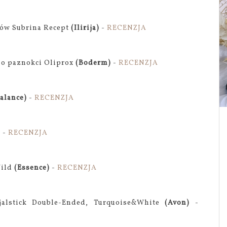
ów Subrina Recept
(Ilirija)
-
RECENZJA
do paznokci Oliprox
(Boderm)
-
RECENZJA
alance)
-
RECENZJA
)
-
RECENZJA
Wild
(Essence)
-
RECENZJA
alstick Double-Ended, Turquoise&White
(Avon)
-