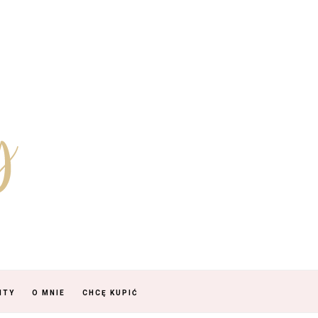
NTY
O MNIE
CHCĘ KUPIĆ