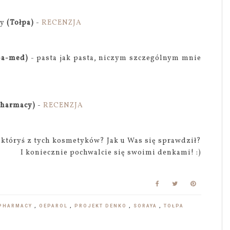
ty
(Tołpa)
-
RECENZJA
-a-med)
- pasta jak pasta, niczym szczególnym mnie
Pharmacy)
-
RECENZJA
 któryś z tych kosmetyków? Jak u Was się sprawdził?
I koniecznie pochwalcie się swoimi denkami! :)
 PHARMACY
,
OEPAROL
,
PROJEKT DENKO
,
SORAYA
,
TOŁPA