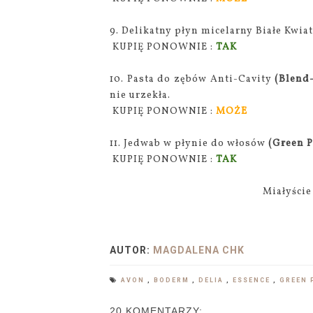
9. Delikatny płyn micelarny Białe Kwia
KUPIĘ PONOWNIE :
TAK
10. Pasta do zębów Anti-Cavity
(Blend
nie urzekła.
KUPIĘ PONOWNIE :
MOŻE
11. Jedwab w płynie do włosów
(Green 
KUPIĘ PONOWNIE :
TAK
Miałyście
AUTOR:
MAGDALENA CHK
AVON
,
BODERM
,
DELIA
,
ESSENCE
,
GREEN
20 KOMENTARZY: