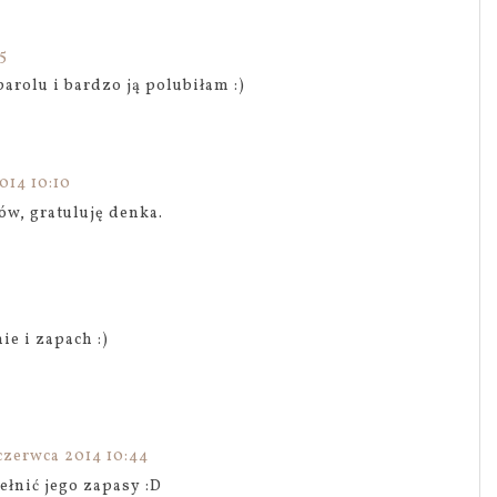
5
rolu i bardzo ją polubiłam :)
014 10:10
ów, gratuluję denka.
ie i zapach :)
czerwca 2014 10:44
łnić jego zapasy :D