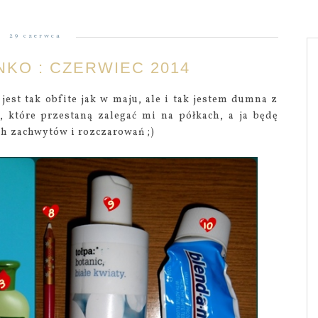
29 czerwca
KO : CZERWIEC 2014
est tak obfite jak w maju, ale i tak jestem dumna z
 które przestaną zalegać mi na półkach, a ja będę
 zachwytów i rozczarowań ;)