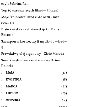
czyli Subrina Re...
Top 15 wzruszających filmów #1 część
Moje "kolorowe" kredki do oczu - mini
recenzje
Białe kwiaty - czyli demakijaż z Tołpa
Botanic
Szampon w kostce, czyli mydło do włosów
:)
Prawdziwy olej arganowy - Złoto Maroka
Sernik malinowy - słodkości na Dzień
Dziecka
(17)
MAJA
(18)
KWIETNIA
(21)
MARCA
(19)
LUTEGO
(24)
STYCZNIA