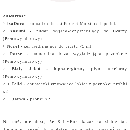
Zawartość :
>
IsaDora
- pomadka do ust Perfect Moisture Lipstick
>
Yasumi
- puder myjąco-oczyszczający do twarzy
(Pełnowymiarowy)
>
Norel
- żel ujędrniający do biustu 75 ml
>
Paese
- mineralna baza wygładzająca paznokcie
(Pełnowymiarowy)
>
Biały Jeleń
- hipoalergiczny płyn micelarny
(Pełnowymiarowy)
>
+ Jelid
- chusteczki zmywające lakier z paznokci próbki
x2
>
+ Barwa
- próbki x2
No cóż, nie dość, że ShinyBox kazał na siebie tak
dłuuuugo czekać, to pudełko nie urzeka zawartością w