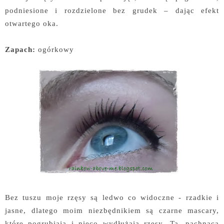
podniesione i rozdzielone bez grudek – dając efekt
otwartego oka.
Zapach:
ogórkowy
Bez tuszu moje rzęsy są ledwo co widoczne - rzadkie i
jasne, dlatego moim niezbędnikiem są czarne mascary,
które pogrubiają i nieco wydłużają rzęsy. Ta, pachnąca