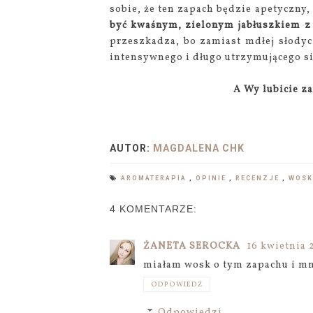
sobie, że ten zapach będzie apetyczny
być kwaśnym, zielonym jabłuszkiem 
przeszkadza, bo zamiast mdłej słody
intensywnego i długo utrzymującego si
A Wy lubicie z
AUTOR:
MAGDALENA CHK
AROMATERAPIA
,
OPINIE
,
RECENZJE
,
WOS
4 KOMENTARZE:
ŻANETA SEROCKA
16 kwietnia 2
miałam wosk o tym zapachu i m
ODPOWIEDZ
Odpowiedzi