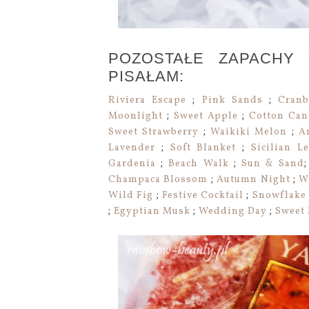
POZOSTAŁE ZAPACHY
PISAŁAM:
Riviera Escape
;
Pink Sands
;
Cranb
Moonlight
;
Sweet Apple
;
Cotton Ca
Sweet Strawberry
;
Waikiki Melon
;
A
Lavender
;
Soft Blanket
;
Sicilian L
Gardenia
;
Beach Walk
;
Sun & Sand
Champaca Blossom
;
Autumn Night
;
W
Wild Fig
;
Festive Cocktail
;
Snowflake
;
Egyptian Musk
;
Wedding Day
;
Sweet