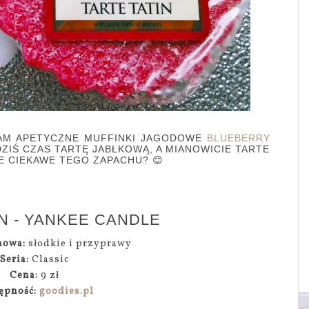
AM APETYCZNE MUFFINKI JAGODOWE
BLUEBERRY
ZIŚ CZAS TARTĘ JABŁKOWĄ, A MIANOWICIE TARTE
IE CIEKAWE TEGO ZAPACHU? 😊
IN - YANKEE CANDLE
howa:
słodkie i przyprawy
Seria:
Classic
Cena:
9 zł
ępność:
goodies.pl