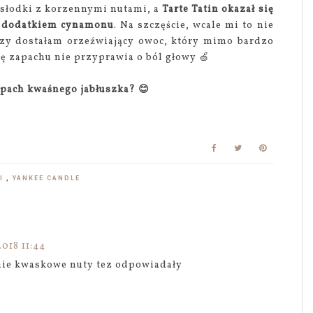
, słodki z korzennymi nutami, a
Tarte Tatin okazał się
z dodatkiem cynamonu
. Na szczęście, wcale mi to nie
czy dostałam orzeźwiający owoc, który mimo bardzo
ę zapachu nie przyprawia o ból głowy 🍏
apach kwaśnego jabłuszka? 😊
KI
,
YANKEE CANDLE
018 11:44
nie kwaskowe nuty tez odpowiadały