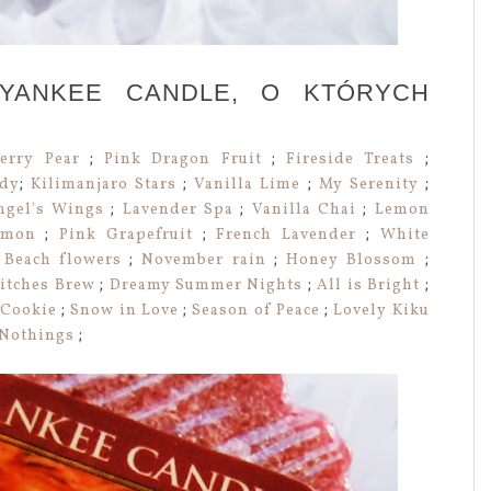
 YANKEE CANDLE, O KTÓRYCH
erry Pear
;
Pink Dragon Fruit
;
Fireside Treats
;
ndy
;
Kilimanjaro Stars
;
Vanilla Lime
;
My Serenity
;
ngel's Wings
;
Lavender Spa
;
Vanilla Chai
;
Lemon
emon
;
Pink Grapefruit
;
French Lavender
;
White
;
Beach flowers
;
November rain
;
Honey Blossom
;
itches Brew
;
Dreamy Summer Nights
;
All is Bright
;
 Cookie
;
Snow in Love
;
Season of Peace
;
Lovely Kiku
 Nothings
;