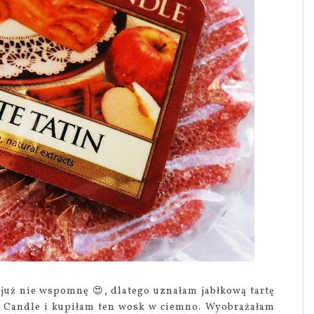
już nie wspomnę 😍, dlatego uznałam jabłkową tartę
ee Candle i kupiłam ten wosk w ciemno. Wyobrażałam