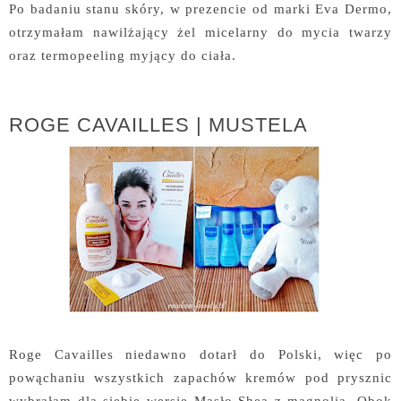
Po badaniu stanu skóry, w prezencie od marki Eva Dermo,
otrzymałam nawilżający żel micelarny do mycia twarzy
oraz termopeeling myjący do ciała.
ROGE CAVAILLES | MUSTELA
Roge Cavailles niedawno dotarł do Polski, więc po
powąchaniu wszystkich zapachów kremów pod prysznic
wybrałam dla siebie wersję Masło Shea z magnolią. Obok