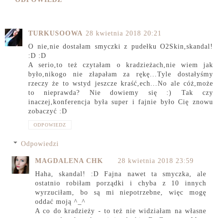
TURKUSOOWA
28 kwietnia 2018 20:21
O nie,nie dostałam smyczki z pudełku O2Skin,skandal!
:D :D
A serio,to też czytałam o kradzieżach,nie wiem jak
było,nikogo nie złapałam za rękę...Tyle dostałyśmy
rzeczy że to wstyd jeszcze kraść,ech...No ale cóż,może
to nieprawda? Nie dowiemy się :) Tak czy
inaczej,konferencja była super i fajnie było Cię znowu
zobaczyć :D
ODPOWIEDZ
Odpowiedzi
MAGDALENA CHK
28 kwietnia 2018 23:59
Haha, skandal! :D Fajna nawet ta smyczka, ale
ostatnio robiłam porządki i chyba z 10 innych
wyrzuciłam, bo są mi niepotrzebne, więc mogę
oddać moją ^_^
A co do kradzieży - to też nie widziałam na własne