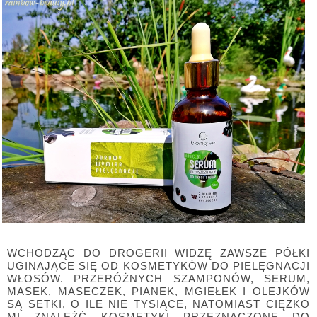
WCHODZĄC DO DROGERII WIDZĘ ZAWSZE PÓŁKI
UGINAJĄCE SIĘ OD KOSMETYKÓW DO PIELĘGNACJI
WŁOSÓW. PRZERÓŻNYCH SZAMPONÓW, SERUM,
MASEK, MASECZEK, PIANEK, MGIEŁEK I OLEJKÓW
SĄ SETKI, O ILE NIE TYSIĄCE, NATOMIAST CIĘŻKO
MI ZNALEŹĆ KOSMETYKI PRZEZNACZONE DO