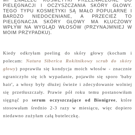
PIELĘGNACJI I OCZYSZCZANIA SKÓRY GŁOWY.
TEGO TYPU KOSMETYKI SĄ MAŁO POPULARNE I
BARDZO NIEDOCENIANE, A PRZECIEŻ TO
PIELĘGNACJA SKÓRY GŁOWY MA KLUCZOWY
WPŁYW NA WYGLĄD WŁOSÓW (PRZYNAJMNIEJ W
MOIM PRZYPADKU).
Kiedy odkryłam peeling do skóry głowy (kocham i
polecam:
Natura Siberica Rokitnikowy scrub do skóry
głowy
) poprawiła się kondycja moich włosów - znacznie
ograniczyło się ich wypadanie, pojawiło się sporo 'baby
hair', a włosy były dłużej świeże i zdecydowanie wolniej
się przetłuszczały. Prawie pół roku temu postanowiłam
sięgnąć po
serum oczyszczające od Bionigree
, które
stosowałam średnio 2-3 razy w miesiącu, więc dopiero
niedawno zużyłam całą buteleczkę.