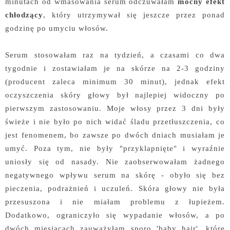
minutach od wmasowania serum odczuwałam
mocny efekt
chłodzący
, który utrzymywał się jeszcze przez ponad
godzinę po umyciu włosów.
Serum stosowałam raz na tydzień, a czasami co dwa
tygodnie i zostawiałam je na skórze na 2-3 godziny
(producent zaleca minimum 30 minut), jednak efekt
oczyszczenia skóry głowy był najlepiej widoczny po
pierwszym zastosowaniu. Moje włosy przez 3 dni były
świeże i nie było po nich widać śladu przetłuszczenia, co
jest fenomenem, bo zawsze po dwóch dniach musiałam je
umyć. Poza tym, nie były "przyklapnięte" i wyraźnie
uniosły się od nasady. Nie zaobserwowałam żadnego
negatywnego wpływu serum na skórę - obyło się bez
pieczenia, podrażnień i uczuleń. Skóra głowy nie była
przesuszona i nie miałam problemu z łupieżem.
Dodatkowo, ograniczyło się wypadanie włosów, a po
dwóch miesiącach zauważyłam sporo 'baby hair', które