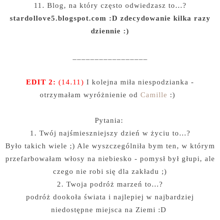
11. Blog, na który często odwiedzasz to...?
stardollove5.blogspot.com :D zdecydowanie kilka razy
dziennie :)
_________________
EDIT 2:
(14.11)
I kolejna miła niespodzianka -
otrzymałam wyróżnienie od
Camille
:)
Pytania:
1. Twój najśmieszniejszy dzień w życiu to...?
Było takich wiele ;) Ale wyszczególniła bym ten, w którym
przefarbowałam włosy na niebiesko - pomysł był głupi, ale
czego nie robi się dla zakładu ;)
2. Twoja podróż marzeń to...?
podróż dookoła świata i najlepiej w najbardziej
niedostępne miejsca na Ziemi :D