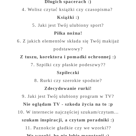
Długich spacerach :)
4. Wolisz czytać książki czy czasopisma?
Książki :)
5. Jaki jest Twój ulubiony sport?
Piłka nożna!
6. Z jakich elementów składa się Twój makijaż
podstawowy?
Z tuszu, korektora i pomadki ochronnej :)
7. Szpilki czy płaskie podeszwy??
Szpileczki
8. Rurki czy szerokie spodnie?
Zdecydowanie rurki!
9. Jaki jest Twój ulubiony program w TV?
Nie oglądam TV - szkoda życia na to :p
10. W internecie najczęściej szukam/czytam...
szukam inspiracji, a czytam poradniki :)
11. Paznokcie gładkie czy we wzorki??
We wzorki, bo nie lubię monotonii :)