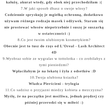
kałużę, akurat wtedy, gdy obok niej przechodziłam :(
7.W jaki sposob dbasz o swoje wlosy?
Codziennie spryskuję je mgiełką ochronną, dodatkowo
używam różnego rodzaju masek i odżywek. Staram się
nie prostować włosów niepotrzebnie i suszę je suszarką
w ostateczności :)
8.Co jest twoim ulubionym kosmetykiem?
Obecnie jest to tusz do rzęs od L'Oreal - Lash Architect
4D
9.Wyobraz sobie ze wygralas w tottolotka - co zrobilabys z
tymi pieniedzmi?
Wpłaciłabym je na lokatę i żyła z odsetków :D
10.Twoja ulubiona ksiazka?
Władca Pierścieni - trylogia
11.Co sadzisz o przyjazni miedzy kobieta a mezczyzna?
Myślę, że na początku jest możliwa, jednak prędzej czy
później przerodzi się w miłość :)