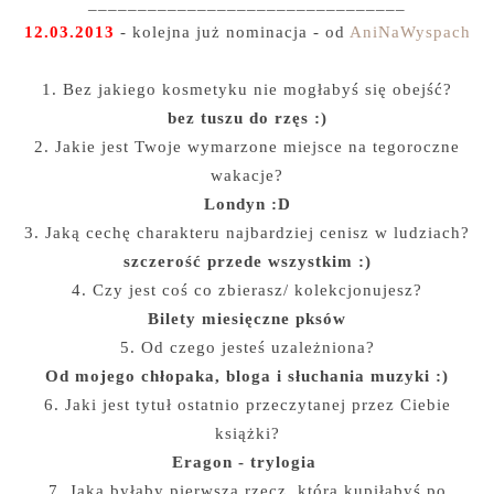
________________________________
12.03.2013
- kolejna już nominacja - od
AniNaWyspach
1. Bez jakiego kosmetyku nie mogłabyś się obejść?
bez tuszu do rzęs :)
2. Jakie jest Twoje wymarzone miejsce na tegoroczne
wakacje?
Londyn :D
3. Jaką cechę charakteru najbardziej cenisz w ludziach?
szczerość przede wszystkim :)
4. Czy jest coś co zbierasz/ kolekcjonujesz?
Bilety miesięczne pksów
5. Od czego jesteś uzależniona?
Od mojego chłopaka, bloga i słuchania muzyki :)
6. Jaki jest tytuł ostatnio przeczytanej przez Ciebie
książki?
Eragon - trylogia
7. Jaka byłaby pierwsza rzecz, którą kupiłabyś po