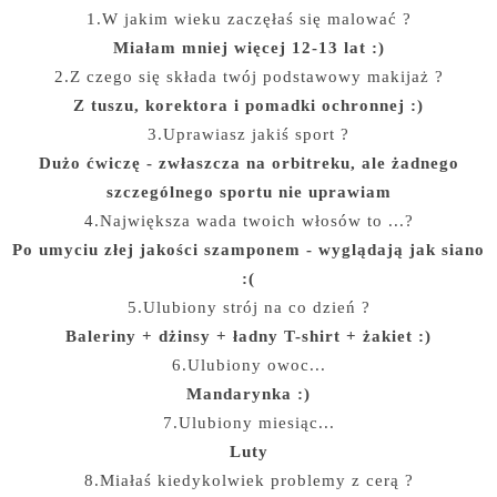
1.W jakim wieku zaczęłaś się malować ?
Miałam mniej więcej 12-13 lat :)
2.Z czego się składa twój podstawowy makijaż ?
Z tuszu, korektora i pomadki ochronnej :)
3.Uprawiasz jakiś sport ?
Dużo ćwiczę - zwłaszcza na orbitreku, ale żadnego
szczególnego sportu nie uprawiam
4.Największa wada twoich włosów to ...?
Po umyciu złej jakości szamponem - wyglądają jak siano
:(
5.Ulubiony strój na co dzień ?
Baleriny + dżinsy + ładny T-shirt + żakiet :)
6.Ulubiony owoc...
Mandarynka :)
7.Ulubiony miesiąc...
Luty
8.Miałaś kiedykolwiek problemy z cerą ?