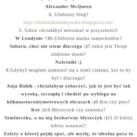
Alexander McQueen
4. Ulubiony blog?
http://dominikabudzynska.blogspot.com/
5. Gdzie chciałabyś mieszkać w przyszłości?
W Londynie <3
6.Ulubiona marka samochodów?
Subaru, choć nie wiem dlaczego :)
7.Jakie jest Twoje
ulubione danie?
Naleśniki :)
8.Gdybyś mogłam zamienić się z kimś ciałami, kto to by
był i dlaczego?
Anja Rubik - chciałabym zobaczyć, jak to jest być tak
wysoką, szczupłą i chodzić po wybiegu na
kilkunastocentymetrowych obcasach :)
9.Kot czy pies?
Kot :)
10.Błyszczyk czy szminka?
Szmineczka, a na nią bezbarwny błyszczyk :)
11.O której
lubisz wstawać?
Zależy o której pójdę spać, ale myślę, że idealna pora to