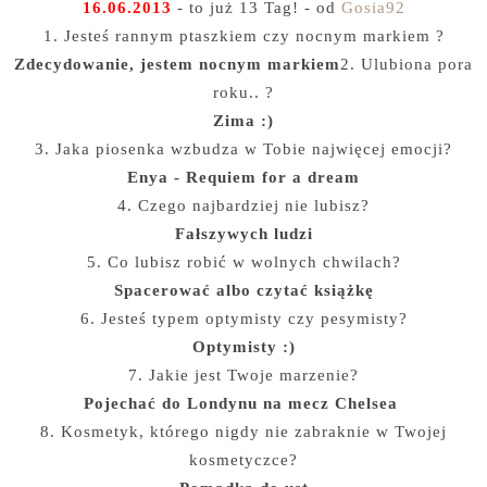
16.06.2013
- to już 13 Tag! - od
Gosia92
1. Jesteś rannym ptaszkiem czy nocnym markiem ?
Zdecydowanie, jestem nocnym markiem
2. Ulubiona pora
roku.. ?
Zima :)
3. Jaka piosenka wzbudza w Tobie najwięcej emocji?
Enya - Requiem for a dream
4. Czego najbardziej nie lubisz?
Fałszywych ludzi
5. Co lubisz robić w wolnych chwilach?
Spacerować albo czytać książkę
6. Jesteś typem optymisty czy pesymisty?
Optymisty :)
7. Jakie jest Twoje marzenie?
Pojechać do Londynu na mecz Chelsea
8. Kosmetyk, którego nigdy nie zabraknie w Twojej
kosmetyczce?