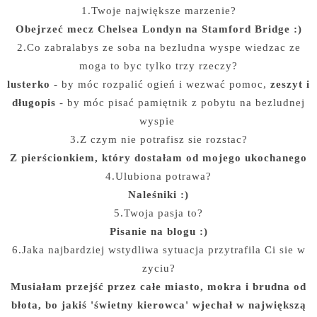
1.Twoje największe marzenie?
Obejrzeć mecz Chelsea Londyn na Stamford Bridge :)
2.Co zabralabys ze soba na bezludna wyspe wiedzac ze
moga to byc tylko trzy rzeczy?
lusterko
- by móc rozpalić ogień i wezwać pomoc,
zeszyt i
długopis
- by móc pisać pamiętnik z pobytu na bezludnej
wyspie
3.Z czym nie potrafisz sie rozstac?
Z pierścionkiem, który dostałam od mojego ukochanego
4.Ulubiona potrawa?
Naleśniki :)
5.Twoja pasja to?
Pisanie na blogu :)
6.Jaka najbardziej wstydliwa sytuacja przytrafila Ci sie w
zyciu?
Musiałam przejść przez całe miasto, mokra i brudna od
błota, bo jakiś 'świetny kierowca' wjechał w największą