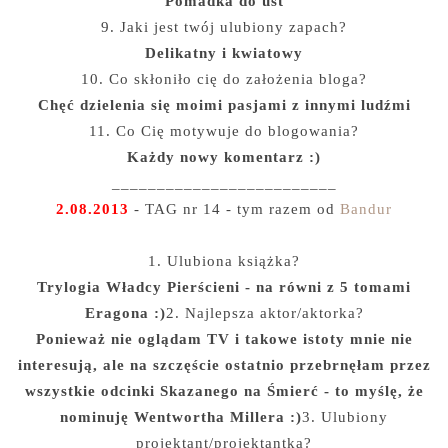
Pomadka do ust
9. Jaki jest twój ulubiony zapach?
Delikatny i kwiatowy
10. Co skłoniło cię do założenia bloga?
Chęć dzielenia się moimi pasjami z innymi ludźmi
11. Co Cię motywuje do blogowania?
Każdy nowy komentarz :)
_________________________
2.08.2013
- TAG nr 14 - tym razem od
Bandur
1. Ulubiona książka?
Trylogia Władcy Pierścieni - na równi z 5 tomami
Eragona :)
2. Najlepsza aktor/aktorka?
Ponieważ nie oglądam TV i takowe istoty mnie nie
interesują, ale na szczęście ostatnio przebrnęłam przez
wszystkie odcinki Skazanego na Śmierć - to myślę, że
nominuję Wentwortha Millera :)
3. Ulubiony
projektant/projektantka?