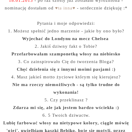
18.01.2013
- po raz szósty już zostałam wyróżniona -
nominację dostałam od
♥ta inna♥
- serdecznie dziękuję :*
Pytania i moje odpowiedzi:
1. Możesz spełnić jedno marzenie - jakie by ono było?
Wyjechać do Londynu na mecz Chelsea
2. Jakiś dziwny fakt o Tobie?
Przefarbowałam szamponetką włosy na niebiesko
3. Co zainspirowało Cię do tworzenia Bloga?
Chęć dzielenia się z innymi moimi pasjami :)
4. Masz jakieś motto życiowe którym się kierujesz?
Nie ma rzeczy niemożliwych - są tylko trudne do
wykonania!
5. Czy przeklinasz ?
Zdarza mi się, ale jak jestem bardzo wściekła :)
6. 5 Twoich dziwactw.
Lubię farbować włosy na nietypowe kolory, ciągle mówię
'ojej', uwielbiam kaszki Bebiko, boję się motyli, przez