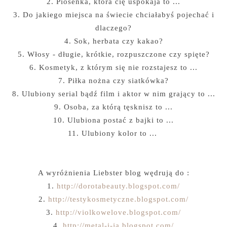
2. Piosenka, która cię uspokaja to ...
3. Do jakiego miejsca na świecie chciałabyś pojechać i
dlaczego?
4. Sok, herbata czy kakao?
5. Włosy - długie, krótkie, rozpuszczone czy spięte?
6. Kosmetyk, z którym się nie rozstajesz to ...
7. Piłka nożna czy siatkówka?
8. Ulubiony serial bądź film i aktor w nim grający to ...
9. Osoba, za którą tęsknisz to ...
10. Ulubiona postać z bajki to ...
11. Ulubiony kolor to ...
A wyróżnienia Liebster blog wędrują do :
1.
http://dorotabeauty.blogspot.com/
2.
http://testykosmetyczne.blogspot.com/
3.
http://violkowelove.blogspot.com/
4.
http://metal-i-ja.blogspot.com/