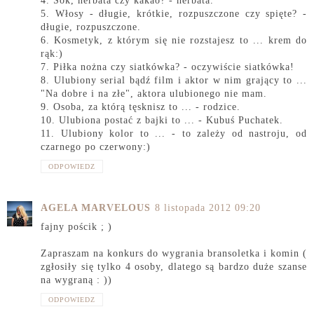
4. Sok, herbata czy kakao? - herbata.
5. Włosy - długie, krótkie, rozpuszczone czy spięte? -
długie, rozpuszczone.
6. Kosmetyk, z którym się nie rozstajesz to ... krem do
rąk:)
7. Piłka nożna czy siatkówka? - oczywiście siatkówka!
8. Ulubiony serial bądź film i aktor w nim grający to ...
"Na dobre i na złe", aktora ulubionego nie mam.
9. Osoba, za którą tęsknisz to ... - rodzice.
10. Ulubiona postać z bajki to ... - Kubuś Puchatek.
11. Ulubiony kolor to ... - to zależy od nastroju, od
czarnego po czerwony:)
ODPOWIEDZ
AGELA MARVELOUS
8 listopada 2012 09:20
fajny pościk ; )
Zapraszam na konkurs do wygrania bransoletka i komin (
zgłosiły się tylko 4 osoby, dlatego są bardzo duże szanse
na wygraną : ))
ODPOWIEDZ