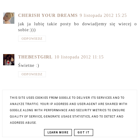
CHERISH YOUR DREAMS
9 listopada 2012 15:25
jak ja lubię takie posty bo dowiadjemy się wiecej o
sobie:)))
ODPOWIEDZ
THEBESTGIRL
10 listopada 2012 11:15
Świetne :)
ODPOWIEDZ
ANONIMOWY
12 listopada 2012 16:21
THIS SITE USES COOKIES FROM GOOGLE TO DELIVER ITS SERVICES AND TO
dzięki kochana za nominację, właśnie odpowiedziałam:*
ANALYZE TRAFFIC. YOUR IP ADDRESS AND USER-AGENT ARE SHARED WITH
http://fashionery.blogspot.com/2012/11/liebster-blog-
GOOGLE ALONG WITH PERFORMANCE AND SECURITY METRICS TO ENSURE
tag.html
QUALITY OF SERVICE, GENERATE USAGE STATISTICS, AND TO DETECT AND
ODPOWIEDZ
ADDRESS ABUSE.
LEARN MORE
GOT IT