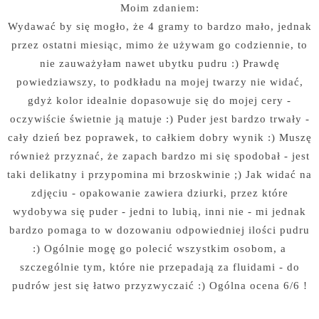
Moim zdaniem:
Wydawać by się mogło, że 4 gramy to bardzo mało, jednak
przez ostatni miesiąc, mimo że używam go codziennie, to
nie zauważyłam nawet ubytku pudru :) Prawdę
powiedziawszy, to podkładu na mojej twarzy nie widać,
gdyż kolor idealnie dopasowuje się do mojej cery -
oczywiście świetnie ją matuje :) Puder jest bardzo trwały -
cały dzień bez poprawek, to całkiem dobry wynik :) Muszę
również przyznać, że zapach bardzo mi się spodobał - jest
taki delikatny i przypomina mi brzoskwinie ;) Jak widać na
zdjęciu - opakowanie zawiera dziurki, przez które
wydobywa się puder - jedni to lubią, inni nie - mi jednak
bardzo pomaga to w dozowaniu odpowiedniej ilości pudru
:) Ogólnie mogę go polecić wszystkim osobom, a
szczególnie tym, które nie przepadają za fluidami - do
pudrów jest się łatwo przyzwyczaić :) Ogólna ocena 6/6 !