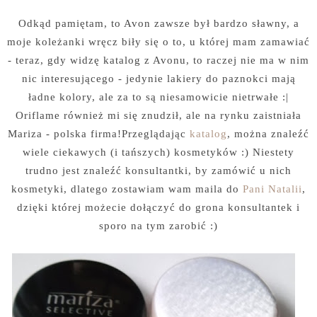
Odkąd pamiętam, to Avon zawsze był bardzo sławny, a
moje koleżanki wręcz biły się o to, u której mam zamawiać
- teraz, gdy widzę katalog z Avonu, to raczej nie ma w nim
nic interesującego - jedynie lakiery do paznokci mają
ładne kolory, ale za to są niesamowicie nietrwałe :|
Oriflame również mi się znudził, ale na rynku zaistniała
Mariza - polska firma!Przeglądając
katalog
, można znaleźć
wiele ciekawych (i tańszych) kosmetyków :) Niestety
trudno jest znaleźć konsultantki, by zamówić u nich
kosmetyki, dlatego zostawiam wam maila do
Pani Natalii
,
dzięki której możecie dołączyć do grona konsultantek i
sporo na tym zarobić :)