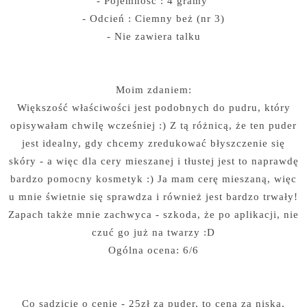
- Pojemność : 4 gramy
- Odcień : Ciemny beż (nr 3)
- Nie zawiera talku
Moim zdaniem:
Większość właściwości jest podobnych do pudru, który
opisywałam chwilę wcześniej :) Z tą różnicą, że ten puder
jest idealny, gdy chcemy zredukować błyszczenie się
skóry - a więc dla cery mieszanej i tłustej jest to naprawdę
bardzo pomocny kosmetyk :) Ja mam cerę mieszaną, więc
u mnie świetnie się sprawdza i również jest bardzo trwały!
Zapach także mnie zachwyca - szkoda, że po aplikacji, nie
czuć go już na twarzy :D
Ogólna ocena: 6/6
Co sądzicie o cenie - 25zł za puder, to cena za niska,