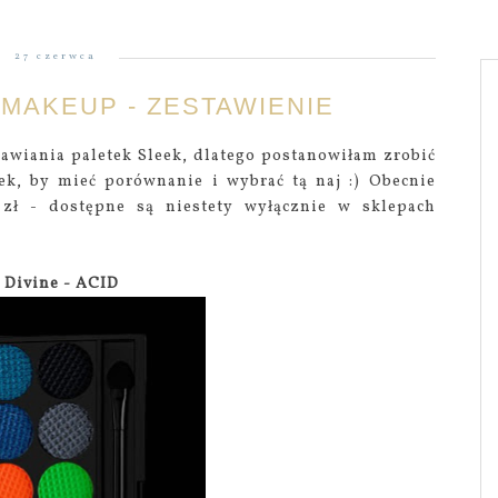
27 czerwca
 MAKEUP - ZESTAWIENIE
awiania paletek Sleek, dlatego postanowiłam zrobić
tek, by mieć porównanie i wybrać tą naj :) Obecnie
 zł - dostępne są niestety wyłącznie w sklepach
I Divine - ACID