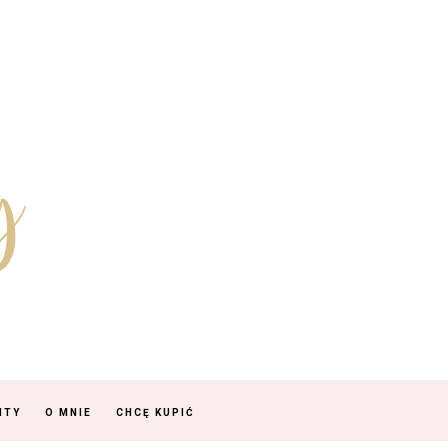
NTY
O MNIE
CHCĘ KUPIĆ