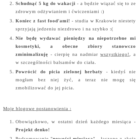
Schudnąć 5 kg do wakacji
- a będzie wiązać się to ze
zdrowym odżywianiem i ćwiczeniami :)
Koniec z fast food'ami!
- studia w Krakowie niestety
sprzyjają jedzeniu niezdrowo i na szybko :(
Nie będę wydawać pieniędzy na niepotrzebne mi
kosmetyki, a obecne zbiory stanowczo
zminimalizuję
- cierpię na nadmiar
wszystkiego!
, a
w szczególności balsamów do ciała.
Powrócić do picia zielonej herbaty
- kiedyś nie
mogłam bez niej żyć, a teraz nie mogę się
zmobilizować do jej picia.
Moje blogowe postanowienia :
Obowiązkowo, w ostatni dzień każdego miesiąca -
Projekt denko!
Podsumowanie "
nowości miesiąca
" - łączone z akcją