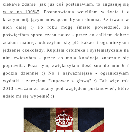
ciekawe zdanie
"jak już coś postanawiam, to angażuję się
w to na 100%"
. Postanowienia wcieliłam w życie i z
każdym mijającym miesiącem byłam dumna, że trwam w
nich dalej :) Po roku mogę śmiało powiedzieć, że
poświęciłam sporo czasu nauce - przez co całkiem dobrze
zdałam maturę, oduczyłam się pić kakao i ograniczyłam
jedzenie czekolady. Kupiłam orbitreka i systematycznie na
nim ćwiczyłam - przez co moja kondycja znacznie się
poprawiła. Poza tym, zwiększyłam ilość snu do min 6-7
godzin dziennie :) No i najważniejsze - ograniczyłam
wydatki i zaczęłam "kupować z głową" :) Tak więc rok
2013 uważam za udany pod względem postanowień, które
udało mi się wypełnić :)