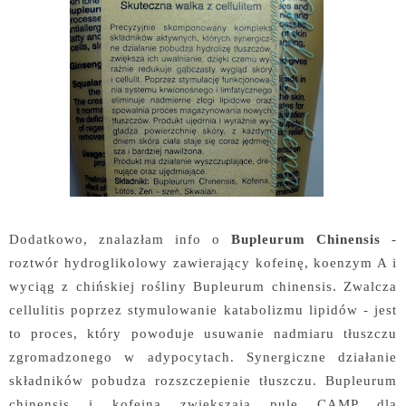
Dodatkowo, znalazłam info o
Bupleurum Chinensis
-
roztwór hydroglikolowy zawierający kofeinę, koenzym A i
wyciąg z chińskiej rośliny Bupleurum chinensis. Zwalcza
cellulitis poprzez stymulowanie katabolizmu lipidów - jest
to proces, który powoduje usuwanie nadmiaru tłuszczu
zgromadzonego w adypocytach. Synergiczne działanie
składników pobudza rozszczepienie tłuszczu. Bupleurum
chinensis i kofeina zwiększają pulę CAMP dla