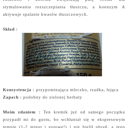
stymulowania rozszczepiania tłuszczu, a koenzym A
aktywuje spalanie kwasów tłuszczowych.
Skład :
Konsystencja :
przypominająca mleczko, rzadka, lejąca
Zapach :
podobny do zielonej herbaty
Moim zdaniem :
Ten kremik już od samego początku
przypadł mi do gustu, bo wchłaniał się w ekspresowym
tempie (1-2 minut i gotowe!) i nie bielił ubrań, a jego