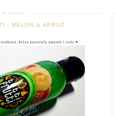
07 stycznia
TI - MELON & ARBUZ
 rozkosz, która zniewala zmysły i ciało ♥