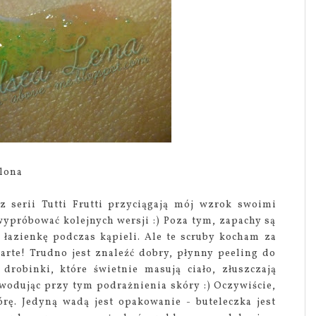
lona
z serii Tutti Frutti przyciągają mój wzrok swoimi
ypróbować kolejnych wersji :) Poza tym, zapachy są
 łazienkę podczas kąpieli. Ale te scruby kocham za
arte! Trudno jest znaleźć dobry, płynny peeling do
 drobinki, które świetnie masują ciało, złuszczają
wodując przy tym podrażnienia skóry :) Oczywiście,
órę. Jedyną wadą jest opakowanie - buteleczka jest