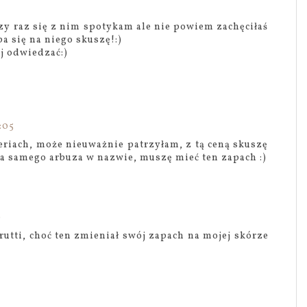
y raz się z nim spotykam ale nie powiem zachęciłaś
a się na niego skuszę!:)
ej odwiedzać:)
:05
riach, może nieuważnie patrzyłam, z tą ceną skuszę
a samego arbuza w nazwie, muszę mieć ten zapach :)
9
Frutti, choć ten zmieniał swój zapach na mojej skórze