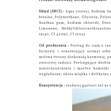
Produkt testowany dermatologicznie
Skład (INCI) :
Aqua (water), Sodium la
betaine, Polyurethane, Glycerin, Polys
Xanthan gum, Sodium chloride, Diso
Limonene, Methylchloroisothiazolin
19140, CI 42090, CI 16255.
Od producenta :
Peeling do ciała o r
Soczysty i orzeźwiający aromat arb
melona tworzy doskonałą harmonię, prz
owocowej radości. Peelingujące drobi
zanieczyszczenia i martwe komórki 
wygładzone, skóra miękka i delikatna 
Konsystencja :
średniej gęstości żel ze