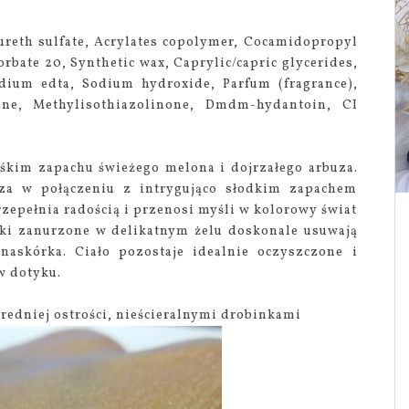
ureth sulfate, Acrylates copolymer, Cocamidopropyl
orbate 20, Synthetic wax, Caprylic/capric glycerides,
dium edta, Sodium hydroxide, Parfum (fragrance),
one, Methylisothiazolinone, Dmdm-hydantoin, CI
ześkim zapachu świeżego melona i dojrzałego arbuza.
uza w połączeniu z intrygująco słodkim zapachem
epełnia radością i przenosi myśli w kolorowy świat
nki zanurzone w delikatnym żelu doskonale usuwają
naskórka. Ciało pozostaje idealnie oczyszczone i
w dotyku.
 średniej ostrości, nieścieralnymi drobinkami