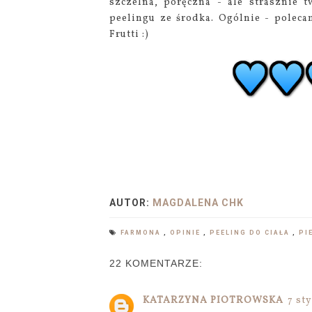
szczelna, poręczna - ale strasznie
peelingu ze środka. Ogólnie - poleca
Frutti :)
AUTOR:
MAGDALENA CHK
FARMONA
,
OPINIE
,
PEELING DO CIAŁA
,
PI
22 KOMENTARZE:
KATARZYNA PIOTROWSKA
7 st