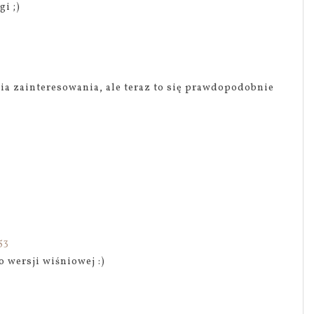
i ;)
nia zainteresowania, ale teraz to się prawdopodobnie
53
o wersji wiśniowej :)