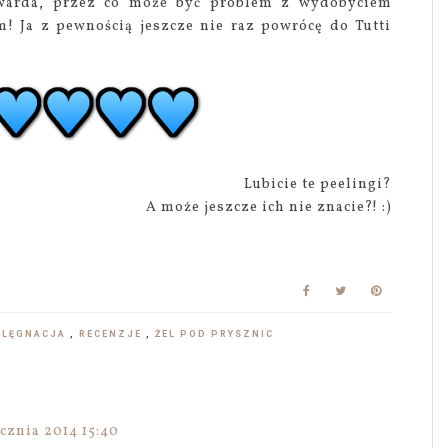
 twarda, przez co może być problem z wydobyciem
m! Ja z pewnością jeszcze nie raz powrócę do Tutti
Lubicie te peelingi?
A może jeszcze ich nie znacie?! :)
ELĘGNACJA
,
RECENZJE
,
ŻEL POD PRYSZNIC
ycznia 2014 15:40