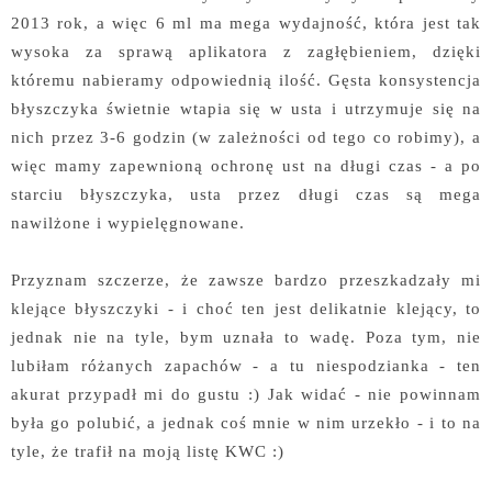
2013 rok, a więc 6 ml ma mega wydajność, która jest tak
wysoka za sprawą aplikatora z zagłębieniem, dzięki
któremu nabieramy odpowiednią ilość. Gęsta konsystencja
błyszczyka świetnie wtapia się w usta i utrzymuje się na
nich przez 3-6 godzin (w zależności od tego co robimy), a
więc mamy zapewnioną ochronę ust na długi czas - a po
starciu błyszczyka, usta przez długi czas są mega
nawilżone i wypielęgnowane.
Przyznam szczerze, że zawsze bardzo przeszkadzały mi
klejące błyszczyki - i choć ten jest delikatnie klejący, to
jednak nie na tyle, bym uznała to wadę. Poza tym, nie
lubiłam różanych zapachów - a tu niespodzianka - ten
akurat przypadł mi do gustu :) Jak widać - nie powinnam
była go polubić, a jednak coś mnie w nim urzekło - i to na
tyle, że trafił na moją listę KWC :)