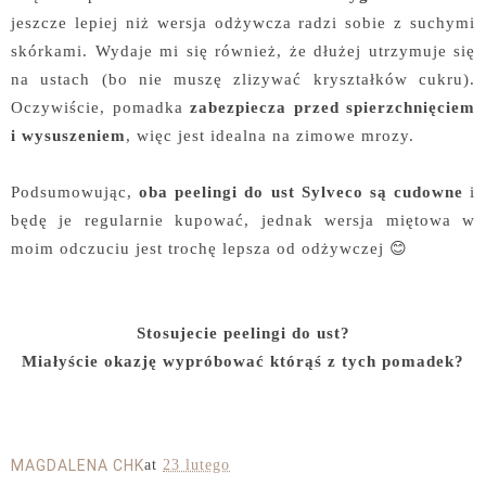
jeszcze lepiej niż wersja odżywcza radzi sobie z suchymi
skórkami. Wydaje mi się również, że dłużej utrzymuje się
na ustach (bo nie muszę zlizywać kryształków cukru).
Oczywiście, pomadka
zabezpiecza przed spierzchnięciem
i wysuszeniem
, więc jest idealna na zimowe mrozy.
Podsumowując,
oba peelingi do ust Sylveco są cudowne
i
będę je regularnie kupować, jednak wersja miętowa w
moim odczuciu jest trochę lepsza od odżywczej 😊
Stosujecie peelingi do ust?
Miałyście okazję wypróbować którąś z tych pomadek?
MAGDALENA CHK
at
23 lutego