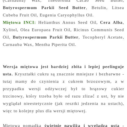
(Carnauba) Wax, Theobroma Cacao Seed Butter,
Butyrospermum Parkii Seed Butter
, Betulin, Litsea
Cubeba Fruit Oil, Eugenia Caryophyllus Oil.
Miętowa INCI:
Helianthus Annus Seed Oil,
Cera Alba
,
Xylitol, Olea Europaea Fruit Oil, Ricinus Communis Seed
Oil,
Butyrospermum Parkii Butter
, Tocopheryl Acetate,
Carnauba Wax, Mentha Piperita Oil.
Wersja miętowa jest bardziej zbita i lepiej peelinguje
usta.
Kryształki cukru są znacznie mniejsze i bezbarwne -
tutaj mamy do czynienia z cukrem brzozowym, a w
przypadku wersji odżywczej był to brązowy cukier
trzcinowy, który trzeba było od razu zlizać z ust, by nie
wyglądał nieestetycznie (jak resztki jedzenia na ustach),
więc to kolejny plus dla wersji miętowej.
Miętowa pomadka
świetnie nawilża i wygładza usta
-