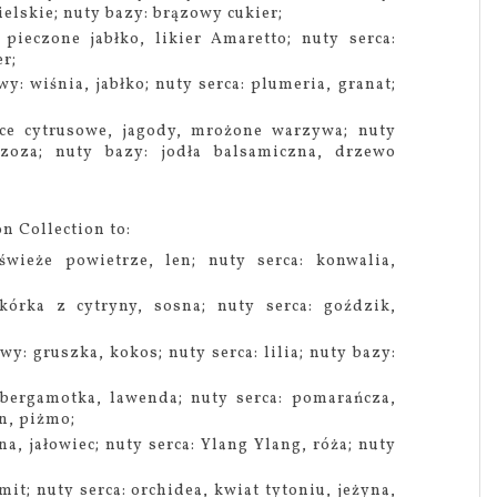
ielskie; nuty bazy: brązowy cukier;
 pieczone jabłko, likier Amaretto; nuty serca:
r;
y: wiśnia, jabłko; nuty serca: plumeria, granat;
ce cytrusowe, jagody, mrożone warzywa; nuty
rzoza; nuty bazy: jodła balsamiczna, drzewo
n Collection to:
wieże powietrze, len; nuty serca: konwalia,
kórka z cytryny, sosna; nuty serca: goździk,
wy: gruszka, kokos; nuty serca: lilia; nuty bazy:
bergamotka, lawenda; nuty serca: pomarańcza,
yn, piżmo;
na, jałowiec; nuty serca: Ylang Ylang, róża; nuty
mit; nuty serca: orchidea, kwiat tytoniu, jeżyna,