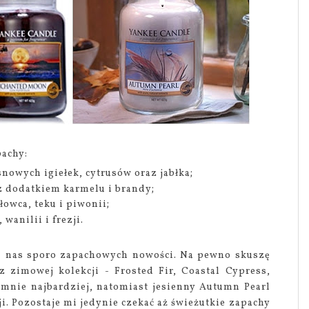
pachy:
nowych igiełek, cytrusów oraz jabłka;
z dodatkiem karmelu i brandy;
łowca, teku i piwonii;
wanilii i frezji.
ka nas sporo zapachowych nowości. Na pewno skuszę
z zimowej kolekcji - Frosted Fir, Coastal Cypress,
 mnie najbardziej, natomiast jesienny Autumn Pearl
ji. Pozostaje mi jedynie czekać aż świeżutkie zapachy