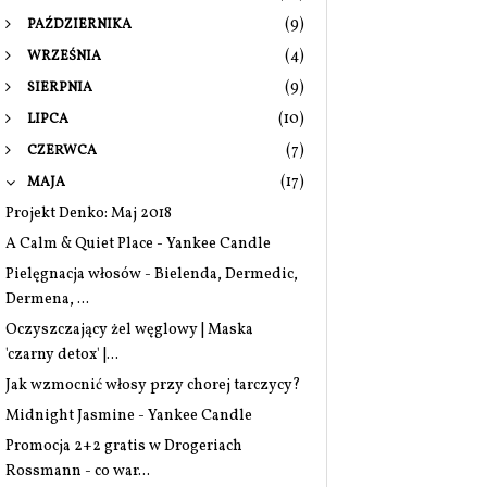
(9)
PAŹDZIERNIKA
(4)
WRZEŚNIA
(9)
SIERPNIA
(10)
LIPCA
(7)
CZERWCA
(17)
MAJA
Projekt Denko: Maj 2018
A Calm & Quiet Place - Yankee Candle
Pielęgnacja włosów - Bielenda, Dermedic,
Dermena, ...
Oczyszczający żel węglowy | Maska
'czarny detox' |...
Jak wzmocnić włosy przy chorej tarczycy?
Midnight Jasmine - Yankee Candle
Promocja 2+2 gratis w Drogeriach
Rossmann - co war...