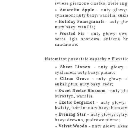
świeże pieczone ciastko, ziele ang
Amaretto Apple
- nuty głowy:
cynamon; nuty bazy: wanilia, cukie
Holiday Pomegranate
- nuty głow
nuty bazy: wanilia;
Frosted Fir
- nuty głowy: owo
serca: igła sosnowa, śnieżna b
sandałowe.
Natomiast pozostałe zapachy z Elevatio
Sheer Linnen
- nuty głowy: ś
cyklamen; nuty bazy: piżmo;
Citrus Grove -
nuty głowy: s
eukaliptus; nuty bazy: cedr;
Sweet Nectar Blossom
- nuty gło
bursztyn, wanilia;
Exotic Bergamot
- nuty głowy: 
kwiaty, jaśmin; nuty bazy: burszt
Evening Star -
nuty głowy: cytry
bazy: drewno, pudrowe piżmo;
Velvet Woods -
nuty głowy: aksa