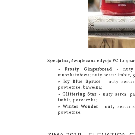
Specjalna, świąteczna edycja YC to 4 z
Frosty Gingerbread
- nuty g
muszkatołowa; nuty serca: imbir, 
Icy Blue Spruce
- nuty serca:
powietrze, bawełna;
Glittering Star
- nuty serca: pa
imbir, porzeczka;
Winter Wonder
- nuty serca: 
powietrze.