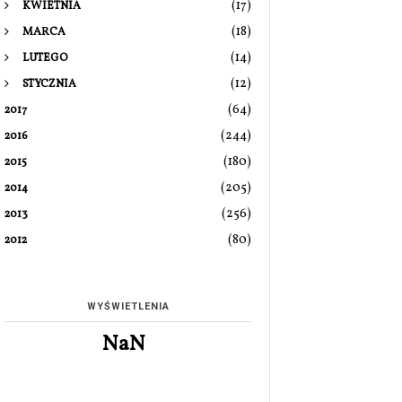
(17)
KWIETNIA
(18)
MARCA
(14)
LUTEGO
(12)
STYCZNIA
(64)
2017
(244)
2016
(180)
2015
(205)
2014
(256)
2013
(80)
2012
WYŚWIETLENIA
NaN