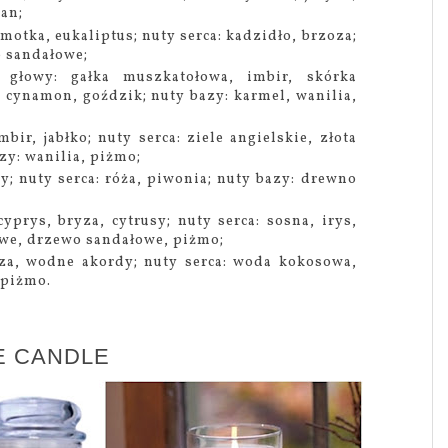
ban;
motka, eukaliptus; nuty serca: kadzidło, brzoza;
o sandałowe;
 głowy: gałka muszkatołowa, imbir, skórka
 cynamon, goździk; nuty bazy: karmel, wanilia,
bir, jabłko; nuty serca: ziele angielskie, złota
azy: wanilia, piżmo;
dy; nuty serca: róża, piwonia; nuty bazy: drewno
cyprys, bryza, cytrusy; nuty serca: sosna, irys,
owe, drzewo sandałowe, piżmo;
za, wodne akordy; nuty serca: woda kokosowa,
 piżmo.
EE CANDLE