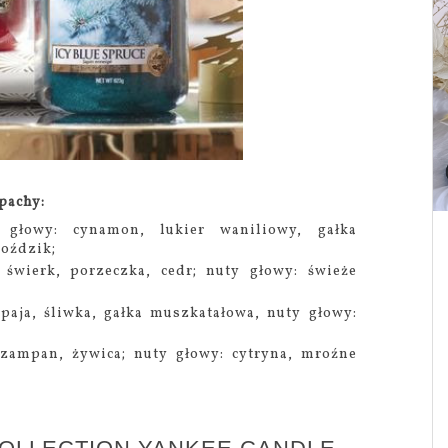
apachy:
łowy: cynamon, lukier waniliowy, gałka
goździk;
 świerk, porzeczka, cedr; nuty głowy: świeże
paja, śliwka, gałka muszkatałowa, nuty głowy:
szampan, żywica; nuty głowy: cytryna, mroźne