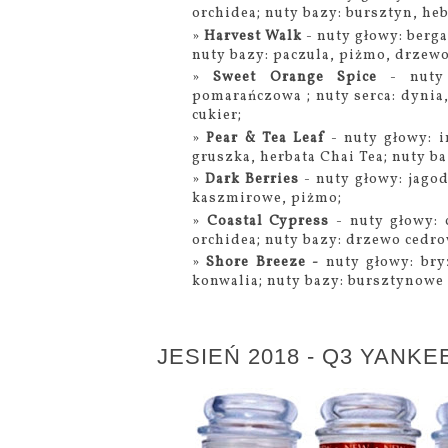
orchidea; nuty bazy: bursztyn, he
Harvest Walk
- nuty głowy: berga
nuty bazy: paczula, piżmo, drzew
Sweet Orange Spice
- nuty
pomarańczowa ; nuty serca: dynia,
cukier;
Pear & Tea Leaf
- nuty głowy: im
gruszka, herbata Chai Tea; nuty b
Dark Berries
- nuty głowy: jago
kaszmirowe, piżmo;
Coastal Cypress
- nuty głowy: 
orchidea; nuty bazy: drzewo cedr
Shore Breeze -
nuty głowy: bry
konwalia; nuty bazy: bursztynowe
JESIEŃ 2018 - Q3 YANK