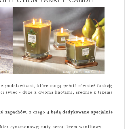
 COLLECTION YANKEE CANDLE
 z podstawkami, które mogą pełnić również funkcję
ci świec - duże z dwoma knotami, średnie z trzema
16 zapachów
, z czego
4 będą dedykowane specjalnie
ukier cynamonowy; nuty serca: krem waniliowy,