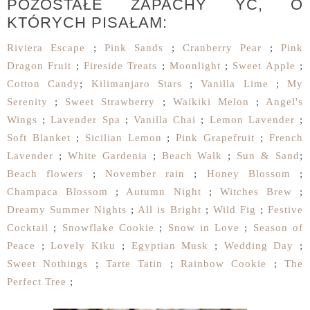
POZOSTAŁE ZAPACHY YC, O
KTÓRYCH PISAŁAM:
Riviera Escape
;
Pink Sands
;
Cranberry Pear
;
Pink
Dragon Fruit
;
Fireside Treats
;
Moonlight
;
Sweet Apple
;
Cotton Candy
;
Kilimanjaro Stars
;
Vanilla Lime
;
My
Serenity
;
Sweet Strawberry
;
Waikiki Melon
;
Angel's
Wings
;
Lavender Spa
;
Vanilla Chai
;
Lemon Lavender
;
Soft Blanket
;
Sicilian Lemon
;
Pink Grapefruit
;
French
Lavender
;
White Gardenia
;
Beach Walk
;
Sun & Sand
;
Beach flowers
;
November rain
;
Honey Blossom
;
Champaca Blossom
;
Autumn Night
;
Witches Brew
;
Dreamy Summer Nights
;
All is Bright
;
Wild Fig
;
Festive
Cocktail
;
Snowflake Cookie
;
Snow in Love
;
Season of
Peace
;
Lovely Kiku
;
Egyptian Musk
;
Wedding Day
;
Sweet Nothings
;
Tarte Tatin
;
Rainbow Cookie
;
The
Perfect Tree
;