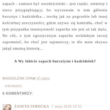
zapach - zamiast być uwodzicielski - jest ciężki, ziemisty i
nieco przygnębiający, bo wyczuwam w nim głównie
bursztyn i kadzidełka... trochę jak na pogrzebie lub innej
kościelnej uroczystości, gdzie używa się kadzidła, choć w
tym przypadku intensywność zapachu nie jest aż tak duża.
No cóż, o tym egzotycznym zapachu wolałabym raczej
zapomnieć, bo choć jest tajemniczy, to dla mnie skrywa
jakąś smutną historię...
A Wy lubicie zapach bursztynu i kadzidełek?
MAGDALENA CHK
at
07 maja
Udostępnij
6 KOMENTARZY:
ŻANETA SEROCKA
7 maja 2018 10:52