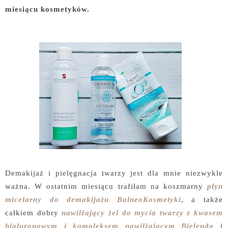
miesiącu kosmetyków.
Demakijaż i pielęgnacja twarzy jest dla mnie niezwykle
ważna. W ostatnim miesiącu trafiłam na koszmarny
płyn
micelarny do demakijażu BalneoKosmetyki
, a także
całkiem dobry
nawilżający żel do mycia twarzy z kwasem
hialuronowym i kompleksem nawilżającym Bielenda
i