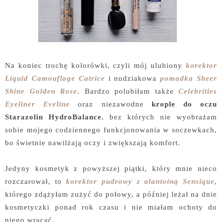
Na koniec trochę kolorówki, czyli mój ulubiony
korektor
Liquid Camouflage Catrice
i nudziakowa
pomadka Sheer
Shine Golden Rose
. Bardzo polubiłam także
Celebrities
Eyeliner Eveline
oraz niezawodne
krople do oczu
Starazolin HydroBalance
, bez których nie wyobrażam
sobie mojego codziennego funkcjonowania w soczewkach,
bo świetnie nawilżają oczy i zwiększają komfort.
Jedyny kosmetyk z powyższej piątki, który mnie nieco
rozczarował, to
korektor pudrowy z alantoiną Sensique
,
którego zdążyłam zużyć do połowy, a później leżał na dnie
kosmetyczki ponad rok czasu i nie miałam ochoty do
niego wracać.