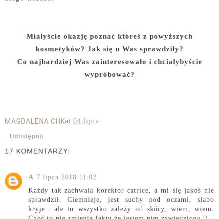
Miałyście okazję poznać któreś z powyższych
kosmetyków? Jak się u Was sprawdziły?
Co najbardziej Was zainteresowało i chciałybyście
wypróbować?
MAGDALENA CHK
at
04 lipca
Udostępnij
17 KOMENTARZY:
A
7 lipca 2018 11:02
Każdy tak zachwala korektor catrice, a mi się jakoś nie
sprawdził. Ciemnieje, jest suchy pod oczami, słabo
kryje.. ale to wszystko zależy od skóry, wiem, wiem.
Choć to nie zmienia faktu że jestem nim zawiedziona :)