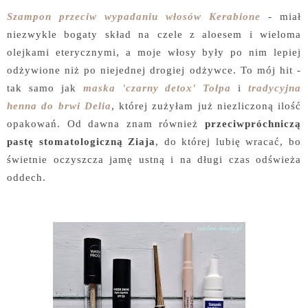
Szampon przeciw wypadaniu włosów Kerabione
- miał
niezwykle bogaty skład na czele z aloesem i wieloma
olejkami eterycznymi, a moje włosy były po nim lepiej
odżywione niż po niejednej drogiej odżywce. To mój hit -
tak samo jak
maska 'czarny detox' Tołpa
i
tradycyjna
henna do brwi Delia
, której zużyłam już niezliczoną ilość
opakowań. Od dawna znam również
przeciwpróchniczą
pastę stomatologiczną Ziaja
, do której lubię wracać, bo
świetnie oczyszcza jamę ustną i na długi czas odświeża
oddech.