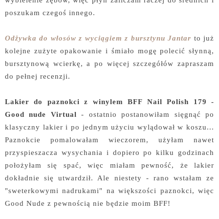
poszukam czegoś innego.
Odżywka do włosów z wyciągiem z bursztynu Jantar
to już
kolejne zużyte opakowanie i śmiało mogę polecić słynną,
bursztynową wcierkę, a po więcej szczegółów zapraszam
do pełnej recenzji.
Lakier do paznokci z winylem BFF Nail Polish 179 -
Good nude Virtual
- ostatnio postanowiłam sięgnąć po
klasyczny lakier i po jednym użyciu wylądował w koszu...
Paznokcie pomalowałam wieczorem, użyłam nawet
przyspieszacza wysychania i dopiero po kilku godzinach
położyłam się spać, więc miałam pewność, że lakier
dokładnie się utwardził. Ale niestety - rano wstałam ze
"sweterkowymi nadrukami" na większości paznokci, więc
Good Nude z pewnością nie będzie moim BFF!