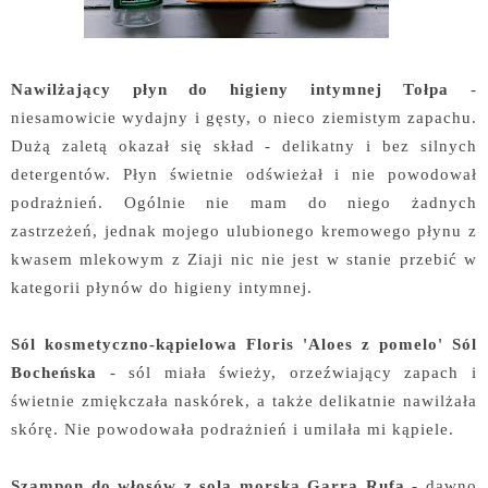
Nawilżający płyn do higieny intymnej Tołpa
-
niesamowicie wydajny i gęsty, o nieco ziemistym zapachu.
Dużą zaletą okazał się skład - delikatny i bez silnych
detergentów. Płyn świetnie odświeżał i nie powodował
podrażnień. Ogólnie nie mam do niego żadnych
zastrzeżeń, jednak mojego ulubionego kremowego płynu z
kwasem mlekowym z Ziaji nic nie jest w stanie przebić w
kategorii płynów do higieny intymnej.
Sól kosmetyczno-kąpielowa Floris 'Aloes z pomelo' Sól
Bocheńska
- sól miała świeży, orzeźwiający zapach i
świetnie zmiękczała naskórek, a także delikatnie nawilżała
skórę. Nie powodowała podrażnień i umilała mi kąpiele.
Szampon do włosów z solą morską Garra Rufa
- dawno