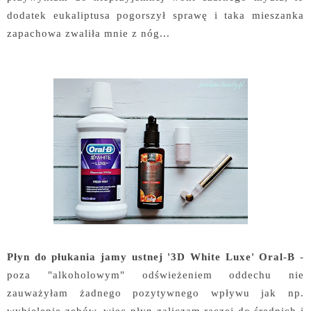
dodatek eukaliptusa pogorszył sprawę i taka mieszanka
zapachowa zwaliła mnie z nóg...
Płyn do płukania jamy ustnej '3D White Luxe' Oral-B
-
poza "alkoholowym" odświeżeniem oddechu nie
zauważyłam żadnego pozytywnego wpływu jak np.
wybielenie zębów, więc płyn zaliczam raczej do średnich i