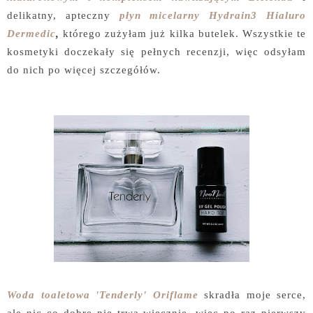
delikatny, apteczny
płyn micelarny Hydrain3 Hialuro
Dermedic
,
którego zużyłam już kilka butelek. Wszystkie te
kosmetyki doczekały się pełnych recenzji, więc odsyłam
do nich po więcej szczegółów.
Woda toaletowa 'Tenderly' Oriflame
skradła moje serce,
ale nic co dobre nie trwa wiecznie, więc po raz pierwszy