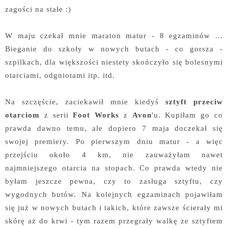
zagości na stałe :)
W maju czekał mnie maraton matur - 8 egzaminów ...
Bieganie do szkoły w nowych butach - co gorsza -
szpilkach, dla większości niestety skończyło się bolesnymi
otarciami, odgniotami itp. itd.
Na szczęście, zaciekawił mnie kiedyś
sztyft przeciw
otarciom
z serii
Foot Works
z
Avon
'u. Kupiłam go co
prawda dawno temu, ale dopiero 7 maja doczekał się
swojej premiery. Po pierwszym dniu matur - a więc
przejściu około 4 km, nie zauważyłam nawet
najmniejszego otarcia na stopach. Co prawda wtedy nie
byłam jeszcze pewna, czy to zasługa sztyftu, czy
wygodnych butów. Na kolejnych egzaminach pojawiłam
się już w nowych butach i takich, które zawsze ścierały mi
skórę aż do krwi - tym razem przegrały walkę ze sztyftem