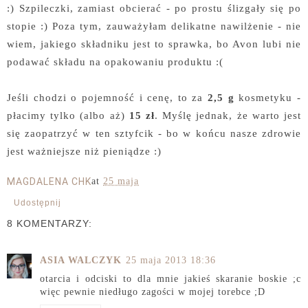
:) Szpileczki, zamiast obcierać - po prostu ślizgały się po
stopie :) Poza tym, zauważyłam delikatne nawilżenie - nie
wiem, jakiego składniku jest to sprawka, bo Avon lubi nie
podawać składu na opakowaniu produktu :(
Jeśli chodzi o pojemność i cenę, to za
2,5 g
kosmetyku -
płacimy tylko (albo aż)
15 zł
. Myślę jednak, że warto jest
się zaopatrzyć w ten sztyfcik - bo w końcu nasze zdrowie
jest ważniejsze niż pieniądze :)
MAGDALENA CHK
at
25 maja
Udostępnij
8 KOMENTARZY:
ASIA WALCZYK
25 maja 2013 18:36
otarcia i odciski to dla mnie jakieś skaranie boskie ;c
więc pewnie niedługo zagości w mojej torebce ;D