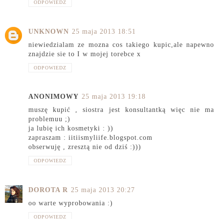
ODPOWIEDZ
UNKNOWN
25 maja 2013 18:51
niewiedzialam ze mozna cos takiego kupic,ale napewno
znajdzie sie to I w mojej torebce x
ODPOWIEDZ
ANONIMOWY
25 maja 2013 19:18
muszę kupić , siostra jest konsultantką więc nie ma
problemuu ;)
ja lubię ich kosmetyki : ))
zapraszam : iitiismyliife.blogspot.com
obserwuję , zresztą nie od dziś :)))
ODPOWIEDZ
DOROTA R
25 maja 2013 20:27
oo warte wyprobowania :)
ODPOWIEDZ