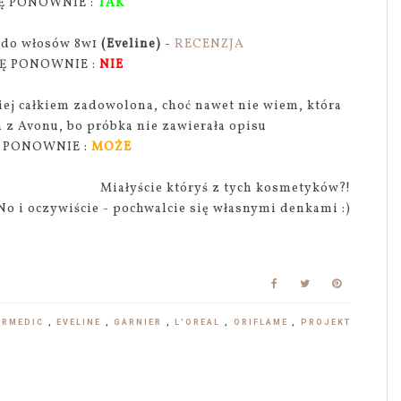
Ę PONOWNIE :
TAK
 do włosów 8w1
(Eveline)
-
RECENZJA
Ę PONOWNIE :
NIE
iej całkiem zadowolona, choć nawet nie wiem, która
a z Avonu, bo próbka nie zawierała opisu
 PONOWNIE :
MOŻE
Miałyście któryś z tych kosmetyków?!
No i oczywiście - pochwalcie się własnymi denkami :)
ERMEDIC
,
EVELINE
,
GARNIER
,
L'OREAL
,
ORIFLAME
,
PROJEKT