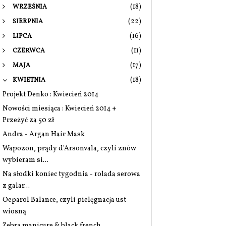
(18)
WRZEŚNIA
(22)
SIERPNIA
(16)
LIPCA
(11)
CZERWCA
(17)
MAJA
(18)
KWIETNIA
Projekt Denko : Kwiecień 2014
Nowości miesiąca : Kwiecień 2014 +
Przeżyć za 50 zł
Andra - Argan Hair Mask
Wapozon, prądy d'Arsonvala, czyli znów
wybieram si...
Na słodki koniec tygodnia - rolada serowa
z galar...
Oeparol Balance, czyli pielęgnacja ust
wiosną
Zebra manicure & black french