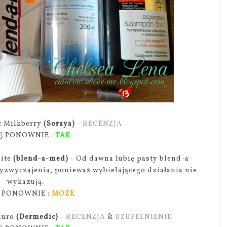
ic Milkberry
(Soraya)
-
RECENZJA
Ę PONOWNIE :
TAK
hite
(blend-a-med)
- Od dawna lubię pasty blend-a-
rzyzwyczajenia, ponieważ wybielającego działania nie
wykazują.
 PONOWNIE :
MOŻE
aluro
(Dermedic)
-
RECENZJA
&
UZUPEŁNIENIE