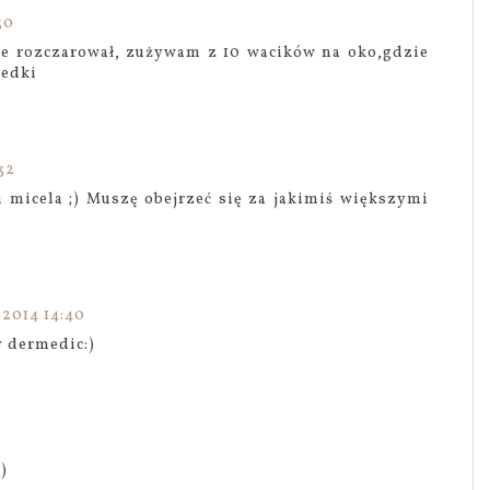
30
e rozczarował, zużywam z 10 wacików na oko,gdzie
redki
32
micela ;) Muszę obejrzeć się za jakimiś większymi
 2014 14:40
y dermedic:)
)