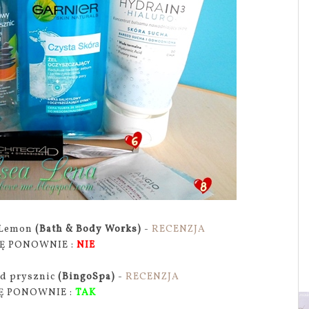
n Lemon
(Bath & Body Works)
-
RECENZJA
Ę PONOWNIE :
NIE
od prysznic
(BingoSpa)
-
RECENZJA
Ę PONOWNIE :
TAK