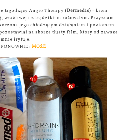
nie łagodzący Angio Therapy
(Dermedic)
- krem
, wrażliwej i z trądzikiem różowatym. Przyznam
skoczona jego chłodzącym działaniem i poziomem
pozostawiał na skórze tłusty film, który od zawsze
mnie irytuje.
 PONOWNIE :
MOŻE