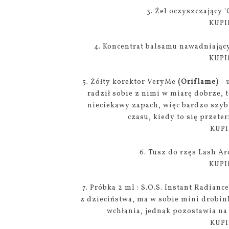
3. Żel oczyszczający 
KUPI
4. Koncentrat balsamu nawadniając
KUPI
5. Żółty korektor VeryMe
(Oriflame)
- 
radził sobie z nimi w miarę dobrze, t
nieciekawy zapach, więc bardzo szyb
czasu, kiedy to się przete
KUPI
6. Tusz do rzęs Lash Ar
KUPI
7. Próbka 2 ml : S.O.S. Instant Radianc
z dzieciństwa, ma w sobie mini drobink
wchłania, jednak pozostawia na 
KUPI