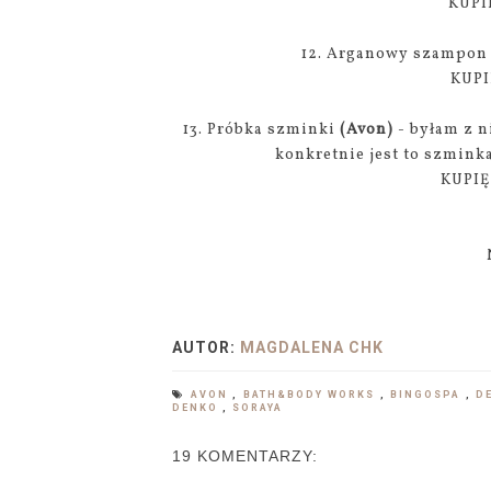
KUPI
12. Arganowy szampon
KUPI
13. Próbka szminki
(Avon)
- byłam z n
konkretnie jest to szmink
KUPIĘ
AUTOR:
MAGDALENA CHK
AVON
,
BATH&BODY WORKS
,
BINGOSPA
,
D
DENKO
,
SORAYA
19 KOMENTARZY: