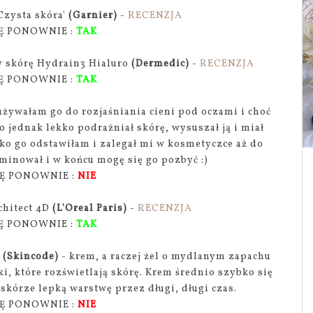
'Czysta skóra'
(Garnier)
-
RECENZJA
Ę PONOWNIE :
TAK
y skórę Hydrain3 Hialuro
(Dermedic)
-
RECENZJA
Ę PONOWNIE :
TAK
używałam go do rozjaśniania cieni pod oczami i choć
o jednak lekko podrażniał skórę, wysuszał ją i miał
ko go odstawiłam i zalegał mi w kosmetyczce aż do
rminował i w końcu mogę się go pozbyć :)
Ę PONOWNIE :
NIE
chitect 4D
(L'Oreal Paris)
-
RECENZJA
Ę PONOWNIE :
TAK
e
(Skincode)
- krem, a raczej żel o mydlanym zapachu
i, które rozświetlają skórę. Krem średnio szybko się
skórze lepką warstwę przez długi, długi czas.
Ę PONOWNIE :
NIE