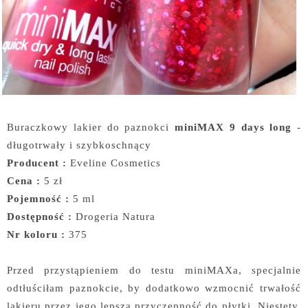
Buraczkowy lakier do paznokci
miniMAX 9 days long
-
długotrwały i szybkoschnący
Producent :
Eveline Cosmetics
Cena :
5 zł
Pojemność :
5 ml
Dostępność :
Drogeria Natura
Nr koloru :
375
Przed przystąpieniem do testu miniMAXa, specjalnie
odtłuściłam paznokcie, by dodatkowo wzmocnić trwałość
lakieru przez jego lepszą przyczepność do płytki. Niestety,