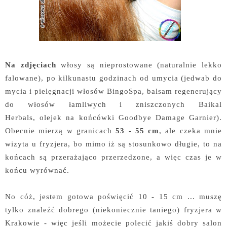
Na zdjęciach
włosy są nieprostowane (naturalnie lekko
falowane), po kilkunastu godzinach od umycia (jedwab do
mycia i pielęgnacji włosów BingoSpa, balsam regenerujący
do włosów łamliwych i zniszczonych Baikal
Herbals, olejek na końcówki Goodbye Damage Garnier).
Obecnie mierzą w granicach
53 - 55 cm
, ale czeka mnie
wizyta u fryzjera, bo mimo iż są stosunkowo długie, to na
końcach są przerażająco przerzedzone, a więc czas je w
końcu wyrównać.
No cóż, jestem gotowa poświęcić 10 - 15 cm ... muszę
tylko znaleźć dobrego (niekoniecznie taniego) fryzjera w
Krakowie - więc jeśli możecie polecić jakiś dobry salon