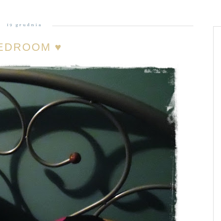
19 grudnia
EDROOM ♥