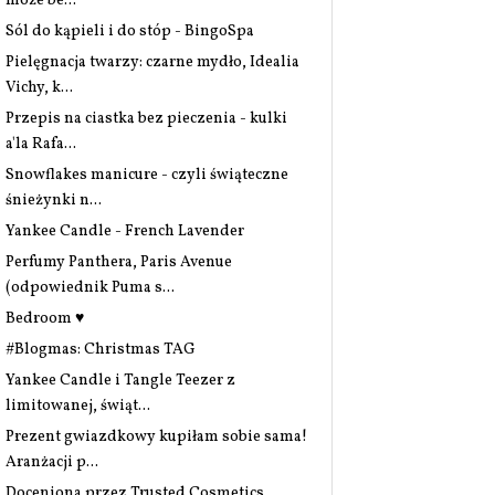
może be...
Sól do kąpieli i do stóp - BingoSpa
Pielęgnacja twarzy: czarne mydło, Idealia
Vichy, k...
Przepis na ciastka bez pieczenia - kulki
a'la Rafa...
Snowflakes manicure - czyli świąteczne
śnieżynki n...
Yankee Candle - French Lavender
Perfumy Panthera, Paris Avenue
(odpowiednik Puma s...
Bedroom ♥
#Blogmas: Christmas TAG
Yankee Candle i Tangle Teezer z
limitowanej, świąt...
Prezent gwiazdkowy kupiłam sobie sama!
Aranżacji p...
Doceniona przez Trusted Cosmetics