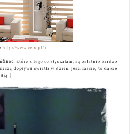
o:
http://www.cels.pl/
)
eń&noc
, które z tego co słyszałam, są ostatnio bardzo
iczą dopływu światła w dzień. Jeśli macie, to dajcie
ują :)