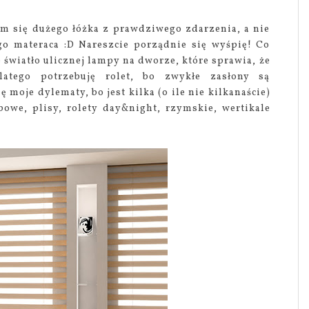
am się dużego łóżka z prawdziwego zdarzenia, a nie
go materaca :D Nareszcie porządnie się wyśpię! Co
światło ulicznej lampy na dworze, które sprawia, że
atego potrzebuję rolet, bo zwykłe zasłony są
 moje dylematy, bo jest kilka (o ile nie kilkanaście)
bowe, plisy, rolety day&night, rzymskie, wertikale