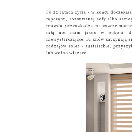
Po 22 latach życia - w końcu doczekał
tapczanu, rozsuwanej sofy albo same
prawda, przeszkadza mi jeszcze mocne 
całą noc mam jasno w pokoju, dl
niewystarczające. Tu znów zaczynają się
rodzajów rolet - austriackie, przyszy
lub wolno wiszące.