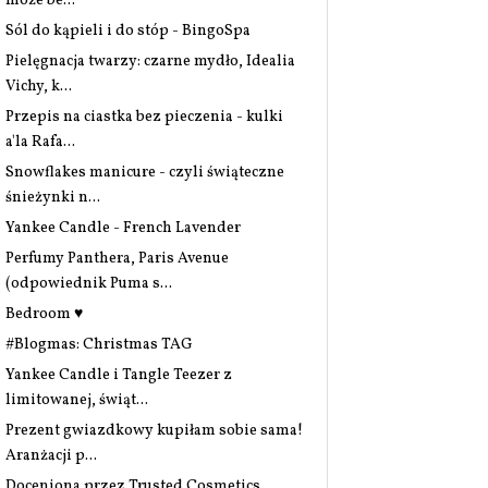
może be...
Sól do kąpieli i do stóp - BingoSpa
Pielęgnacja twarzy: czarne mydło, Idealia
Vichy, k...
Przepis na ciastka bez pieczenia - kulki
a'la Rafa...
Snowflakes manicure - czyli świąteczne
śnieżynki n...
Yankee Candle - French Lavender
Perfumy Panthera, Paris Avenue
(odpowiednik Puma s...
Bedroom ♥
#Blogmas: Christmas TAG
Yankee Candle i Tangle Teezer z
limitowanej, świąt...
Prezent gwiazdkowy kupiłam sobie sama!
Aranżacji p...
Doceniona przez Trusted Cosmetics