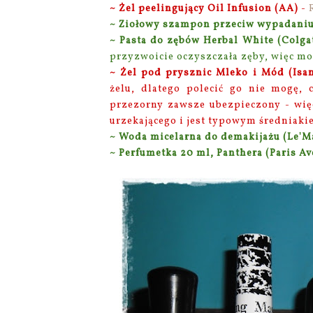
~ Żel peelingujący Oil Infusion (AA)
-
~ Ziołowy szampon przeciw wypadaniu
~ Pasta do zębów Herbal White (Colga
przyzwoicie oczyszczała zęby, więc moż
~ Żel pod prysznic Mleko i Mód (Isa
żelu, dlatego polecić go nie mogę, 
przezorny zawsze ubezpieczony - wię
urzekającego i jest typowym średniak
~ Woda micelarna do demakijażu (Le'M
~ Perfumetka 20 ml, Panthera (Paris A