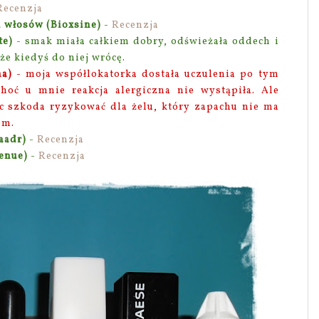
Recenzja
 włosów (Bioxsine)
-
Recenzja
te)
- smak miała całkiem dobry, odświeżała oddech i
e kiedyś do niej wrócę.
na)
- moja współlokatorka dostała uczulenia po tym
choć u mnie reakcja alergiczna nie wystąpiła. Ale
c szkoda ryzykować dla żelu, który zapachu nie ma
iem.
aadr)
-
Recenzja
venue)
-
Recenzja