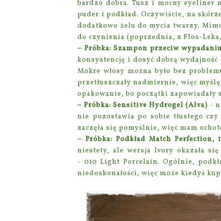
bardzo dobra. Tusz i mocny eyeliner 
puder i podkład. Oczywiście, na skórz
dodatkowo żelu do mycia twarzy. Mimo
do czynienia (poprzednia, z Flos-Leka,
~ Próbka: Szampon przeciw wypadaniu
konsystencję i dosyć dobrą wydajność 
Mokre włosy można było bez problemu 
przetłuszczały nadmiernie, więc myśl
opakowanie, bo początki zapowiadały si
~ Próbka: Sensitive Hydrogel (Alva)
-
n
nie pozostawia po sobie tłustego czy
zaczęła się pomyślnie, więc mam ochotę
~ Próbka: Podkład Match Perfection, 
niestety, ale wersja Ivory okazała się
- 010 Light Porcelain. Ogólnie, podkł
niedoskonałości, więc może kiedyś ku