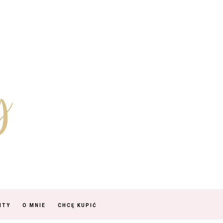
NTY
O MNIE
CHCĘ KUPIĆ