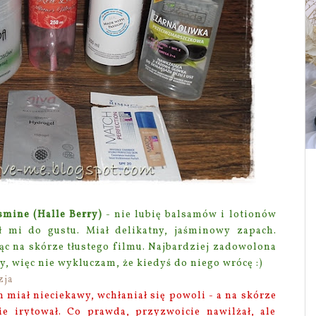
asmine (Halle Berry)
- nie lubię balsamów i lotionów
ł mi do gustu. Miał delikatny, jaśminowy zapach.
jąc na skórze tłustego filmu. Najbardziej zadowolona
, więc nie wykluczam, że kiedyś do niego wrócę :)
zja
 miał nieciekawy, wchłaniał się powoli - a na skórze
ie irytował. Co prawda, przyzwoicie nawilżał, ale