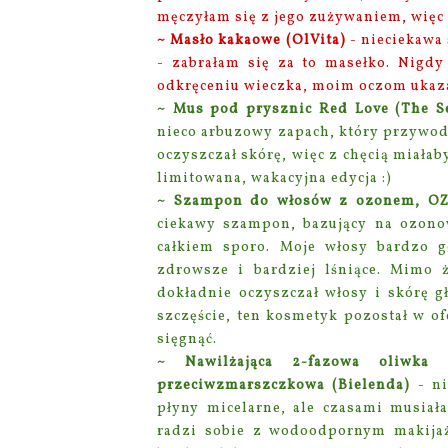
męczyłam się z jego zużywaniem, więc 
~ Masło kakaowe (OlVita)
- nieciekawa 
- zabrałam się za to masełko. Nigdy
odkręceniu wieczka, moim oczom ukaz
~ Mus pod prysznic Red Love (The Se
nieco arbuzowy zapach, który przywodz
oczyszczał skórę, więc z chęcią miałaby
limitowana, wakacyjna edycja :)
~ Szampon do włosów z ozonem, OZO
ciekawy szampon, bazujący na ozonow
całkiem sporo. Moje włosy bardzo go
zdrowsze i bardziej lśniące. Mimo
dokładnie oczyszczał włosy i skórę gł
szczęście, ten kosmetyk pozostał w of
sięgnąć.
~ Nawilżająca 2-fazowa oliwka
przeciwzmarszczkowa (Bielenda)
- ni
płyny micelarne, ale czasami musiał
radzi sobie z wodoodpornym makija