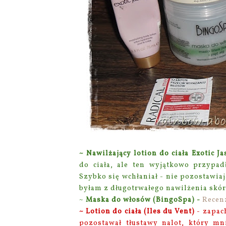
~ Nawilżający lotion do ciała Exotic J
do ciała, ale ten wyjątkowo przypad
Szybko się wchłaniał - nie pozostawia
byłam z długotrwałego nawilżenia skóry
~
Maska do włosów (BingoSpa) -
Recen
~ Lotion do ciała (Iles du Vent)
- zapach
pozostawał tłustawy nalot, który mn