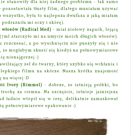
nie stanowiły dla niej żadnego problemu - tak samo
e pozostawiała tłusty film, dlatego musiałam używać
 wszystko, była to najlepsza dwufaza z jaką miałam
 podrażniła mi oczy i skórę).
 włosów (Radical Med)
- miał ziołowy zapach, lejącą
(7ml starczyło mi na umycie moich długich włosów).
rozczesać, a po wyschnięciu nie puszyły się i nie
ę, że mogłabym skusić się kiedyś na pełnowymiarowe
ę nienajgorzej :)
awilżający
żel
do twarzy
, który szybko się wchłania i
 lepkiego filmu na skórze. Nasza krótka znajomość
 na więcej :D
101 Ivory (Rimmel)
- dobrze, że istnieją próbki, bo
 trochę za ciemna. Na szczęście, istnieje jaśniejsza
ad ładnie wtopił się w cerę, delikatnie zamaskował
pię pełnowymiarowe opakowanie :)