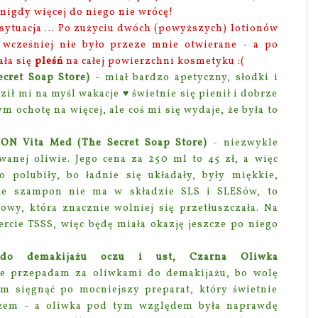
nigdy więcej do niego nie wrócę!
sytuacja ... Po zużyciu dwóch (powyższych) lotionów
 wcześniej nie było przeze mnie otwierane - a po
ała się
pleśń
na całej powierzchni kosmetyku :(
cret Soap Store)
- miał bardzo apetyczny, słodki i
ił mi na myśl wakacje ♥ świetnie się pienił i dobrze
m ochotę na więcej, ale coś mi się wydaje, że była to
N Vita Med (The Secret Soap Store)
- niezwykle
anej oliwie. Jego cena za 250 ml to 45 zł, a więc
 polubiły, bo ładnie się układały, były miękkie,
 że szampon nie ma w składzie SLS i SLESów, to
owy, która znacznie wolniej się przetłuszczała. Na
ercie TSSS, więc będę miała okazję jeszcze po niego
 do demakijażu oczu i ust, Czarna Oliwka
e przepadam za oliwkami do demakijażu, bo wolę
am sięgnąć po mocniejszy preparat, który świetnie
żem - a oliwka pod tym względem była naprawdę