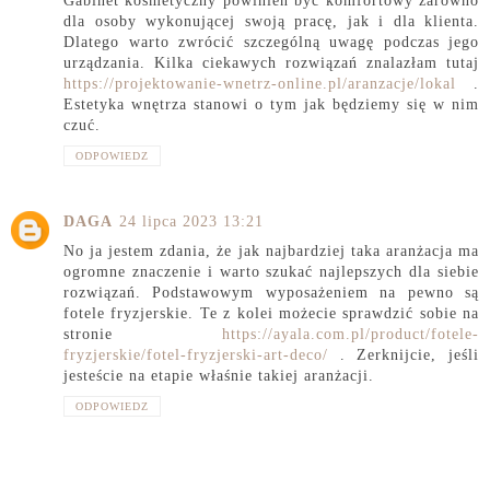
Gabinet kosmetyczny powinien być komfortowy zarówno
dla osoby wykonującej swoją pracę, jak i dla klienta.
Dlatego warto zwrócić szczególną uwagę podczas jego
urządzania. Kilka ciekawych rozwiązań znalazłam tutaj
https://projektowanie-wnetrz-online.pl/aranzacje/lokal
.
Estetyka wnętrza stanowi o tym jak będziemy się w nim
czuć.
ODPOWIEDZ
DAGA
24 lipca 2023 13:21
No ja jestem zdania, że jak najbardziej taka aranżacja ma
ogromne znaczenie i warto szukać najlepszych dla siebie
rozwiązań. Podstawowym wyposażeniem na pewno są
fotele fryzjerskie. Te z kolei możecie sprawdzić sobie na
stronie
https://ayala.com.pl/product/fotele-
fryzjerskie/fotel-fryzjerski-art-deco/
. Zerknijcie, jeśli
jesteście na etapie właśnie takiej aranżacji.
ODPOWIEDZ