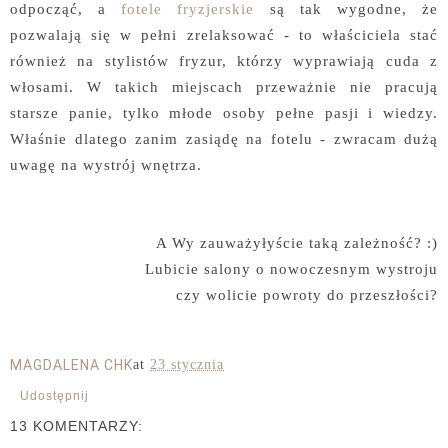
odpocząć, a
fotele fryzjerskie
są tak wygodne, że
pozwalają się w pełni zrelaksować - to właściciela stać
również na stylistów fryzur, którzy wyprawiają cuda z
włosami. W takich miejscach przeważnie nie pracują
starsze panie, tylko młode osoby pełne pasji i wiedzy.
Właśnie dlatego zanim zasiądę na fotelu - zwracam dużą
uwagę na wystrój wnętrza.
A Wy zauważyłyście taką zależność? :)
Lubicie salony o nowoczesnym wystroju
czy wolicie powroty do przeszłości?
MAGDALENA CHK
at
23 stycznia
Udostępnij
13 KOMENTARZY: