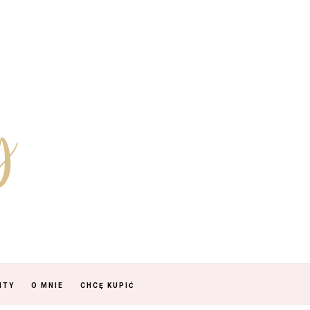
NTY
O MNIE
CHCĘ KUPIĆ