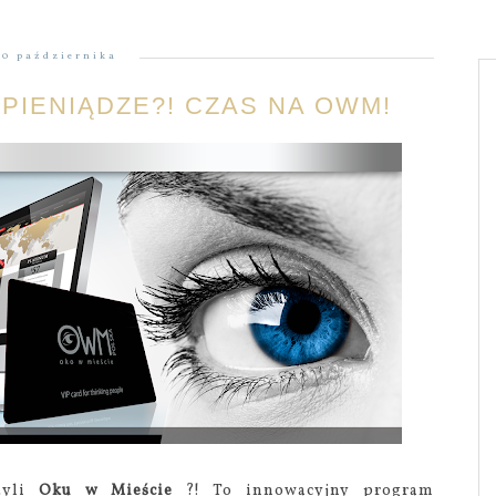
20 października
PIENIĄDZE?! CZAS NA OWM!
zyli
Oku w Mieście
?! To innowacyjny program