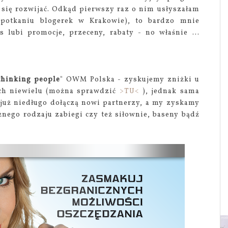
ł się rozwijać. Odkąd pierwszy raz o nim usłyszałam
potkaniu blogerek w Krakowie), to bardzo mnie
 lubi promocje, przeceny, rabaty - no właśnie ...
 thinking people
" OWM Polska - zyskujemy zniżki u
 ich niewielu (można sprawdzić
>TU<
), jednak sama
e już niedługo dołączą nowi partnerzy, a my zyskamy
óżnego rodzaju zabiegi czy też siłownie, baseny bądź