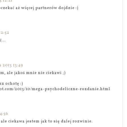
 12:21
oczekać aż więcej partnerów dojdzie :)
12:52
...
 2013 13:49
m, ale jakoś mnie nie ciekawi ;)
z ochotę :)
pot.com/2013/10/mega-psychodeliczne-rozdanie.html
4:56
ale ciekawa jestem jak to się dalej rozwinie.