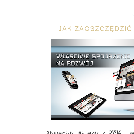
JAK ZAOSZCZĘDZIĆ 
Słyszałyście już może o
OWM
- c