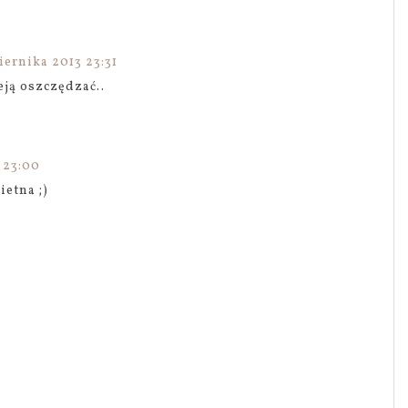
ernika 2013 23:31
eją oszczędzać..
 23:00
ietna ;)