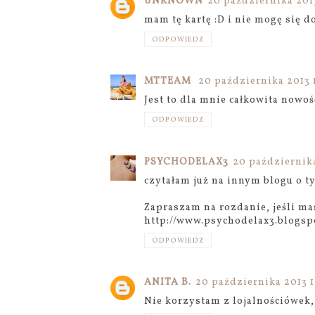
UNKNOWN
20 października 2013
mam tę kartę :D i nie mogę się d
ODPOWIEDZ
MTTEAM
20 października 2013 
Jest to dla mnie całkowita nowość
ODPOWIEDZ
PSYCHODELAX3
20 października
czytałam już na innym blogu o ty
Zapraszam na rozdanie, jeśli mas
http://www.psychodelax3.blogs
ODPOWIEDZ
ANITA B.
20 października 2013 1
Nie korzystam z lojalnościówek, 