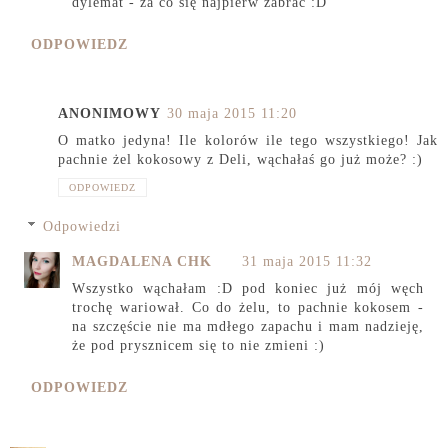
dylemat - za co się najpierw zabrać :D
ODPOWIEDZ
ANONIMOWY
30 maja 2015 11:20
O matko jedyna! Ile kolorów ile tego wszystkiego! Jak
pachnie żel kokosowy z Deli, wąchałaś go już może? :)
ODPOWIEDZ
Odpowiedzi
MAGDALENA CHK
31 maja 2015 11:32
Wszystko wąchałam :D pod koniec już mój węch
trochę wariował. Co do żelu, to pachnie kokosem -
na szczęście nie ma mdłego zapachu i mam nadzieję,
że pod prysznicem się to nie zmieni :)
ODPOWIEDZ