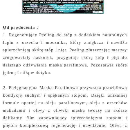
Od producenta :
1. Regenerujący Peeling do stóp z dodatkiem naturalnych
łupin z orzecha i mocznika, który zmiękcza i nawilża
spierzchniętą skórę stóp i pięt. Peeling złuszczając martwy
zrogowaciały naskórek, przygotuje skórę stóp i pięt do
dalszego odżywiania maską parafinową. Pozostawia skórę
jędrną i miłą w dotyku.
2. Pielęgnacyjna Maska Parafinowa przywraca prawidłową
kondycję suchym i spękanym stopom. Dzięki unikalnej
formule opartej na oleju parafinowym, oleju z orzechów
makadamii i oliwy z oliwek, maska tworzy na skórze
delikatny film zapewniający spierzchniętym stopom i
piętom kompleksową regenerację i nawilżenie. Oliwa z