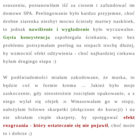
osuszeniu, postanowiłam iść za ciosem i zafundować im
domowe SPA. Peelingowanie było bardzo przyjemne, choć
drobne ziarenka niezbyt mocno ścierały martwy naskórek,
to jednak
nawilżenie i wygładzenie
było wyczuwalne.
Gęsta konsystencja
zapobiegała ściekaniu, więc bez
problemu potrzymałam peeling na stopach trochę dłużej,
by wzmocnić efekt odżywienia - choć najbardziej ciekawa
byłam drugiego etapu :)
W podświadomości miałam zakodowane, że maska, to
będzie coś w formie kremu ... Jakież było moje
zaskoczenie, gdy nieostrożnie rozcięłam opakowanie, a z
niego wylał się olejek :o Wmasowałam go w stopy,
nałożyłam foliowe skarpetki (dołączone do kuracji) i na
nie ubrałam ciepłe skarpety, by spotęgować
efekt
rozgrzania - który ostatecznie się nie pojawił
, choć może
to i dobrze ;)