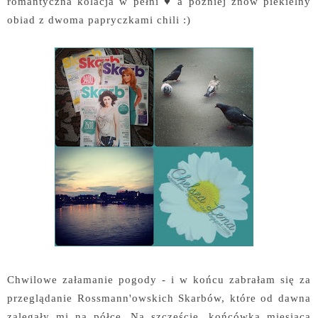
romantyczna kolacja w pełni ♥ a później znów piekielny
obiad z dwoma papryczkami chili :)
Chwilowe załamanie pogody - i w końcu zabrałam się za
przeglądanie Rossmann'owskich Skarbów, które od dawna
zalegały mi na półce. Na szczęście, końcówka miesiąca