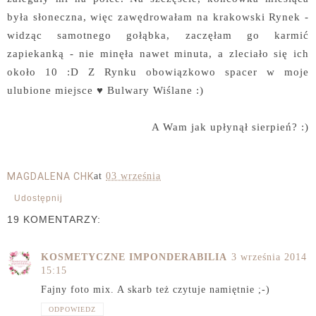
była słoneczna, więc zawędrowałam na krakowski Rynek -
widząc samotnego gołąbka, zaczęłam go karmić
zapiekanką - nie minęła nawet minuta, a zleciało się ich
około 10 :D Z Rynku obowiązkowo spacer w moje
ulubione miejsce ♥ Bulwary Wiślane :)
A Wam jak upłynął sierpień? :)
MAGDALENA CHK
at
03 września
Udostępnij
19 KOMENTARZY:
KOSMETYCZNE IMPONDERABILIA
3 września 2014
15:15
Fajny foto mix. A skarb też czytuje namiętnie ;-)
ODPOWIEDZ