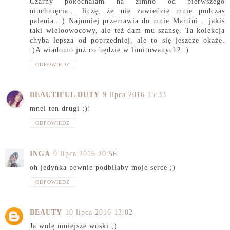
Czarny pokochałam na zimno od pierwszego
niuchnięcia... liczę, że nie zawiedzie mnie podczas
palenia. :) Najmniej przemawia do mnie Martini... jakiś
taki wieloowocowy, ale też dam mu szansę. Ta kolekcja
chyba lepsza od poprzedniej, ale to się jeszcze okaże.
:)A wiadomo już co będzie w limitowanych? :)
ODPOWIEDZ
BEAUTIFUL DUTY
9 lipca 2016 15:33
mnei ten drugi ;)!
ODPOWIEDZ
INGA
9 lipca 2016 20:56
oh jedynka pewnie podbiłaby moje serce ;)
ODPOWIEDZ
BEAUTY
10 lipca 2016 13:02
Ja wolę mniejsze woski ;)