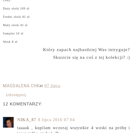
Ceny:
Duży słoik 109 zł
Średni słoik 82 zł
Mały słoik 42 zł
Sampler 10 zł
Wosk 8 zł
Który zapach najbardziej Was intryguje?
Skusicie się na coś z tej kolekcji? :)
MAGDALENA CHK
at
07 lipca
Udostępnij
12 KOMENTARZY:
NIKA_87
8 lipca 2016 07:04
taaaak , kupilam wczoraj wszystkie 4 woski na próbę i