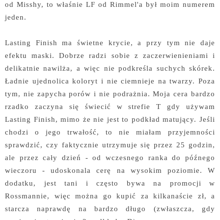
od Misshy, to właśnie LF od Rimmel'a był moim numerem
jeden.
Lasting Finish ma świetne krycie, a przy tym nie daje
efektu maski. Dobrze radzi sobie z zaczerwienieniami i
delikatnie nawilża, a więc nie podkreśla suchych skórek.
Ładnie ujednolica koloryt i nie ciemnieje na twarzy. Poza
tym, nie zapycha porów i nie podrażnia. Moja cera bardzo
rzadko zaczyna się świecić w strefie T gdy używam
Lasting Finish, mimo że nie jest to podkład matujący. Jeśli
chodzi o jego trwałość, to nie miałam przyjemności
sprawdzić, czy faktycznie utrzymuje się przez 25 godzin,
ale przez cały dzień - od wczesnego ranka do późnego
wieczoru - udoskonala cerę na wysokim poziomie. W
dodatku, jest tani i często bywa na promocji w
Rossmannie, więc można go kupić za kilkanaście zł, a
starcza naprawdę na bardzo długo (zwłaszcza, gdy