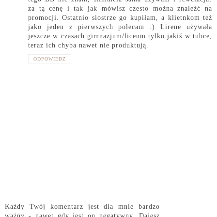
za tą cenę i tak jak mówisz czesto można znaleźć na
promocji. Ostatnio siostrze go kupiłam, a klietnkom też
jako jeden z pierwszych polecam :) Lirene używała
jeszcze w czasach gimnazjum/liceum tylko jakiś w tubce,
teraz ich chyba nawet nie produktują.
ODPOWIEDZ
Każdy Twój komentarz jest dla mnie bardzo
ważny - nawet gdy jest on negatywny. Dajesz