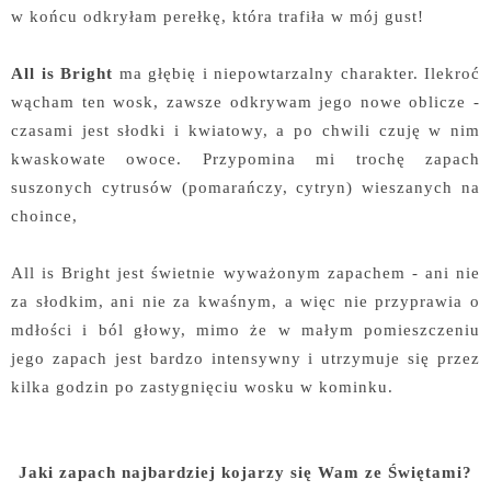
w końcu odkryłam perełkę, która trafiła w mój gust!
All is Bright
ma głębię i niepowtarzalny charakter. Ilekroć
wącham ten wosk, zawsze odkrywam jego nowe oblicze -
czasami jest słodki i kwiatowy, a po chwili czuję w nim
kwaskowate owoce. Przypomina mi trochę zapach
suszonych cytrusów (pomarańczy, cytryn) wieszanych na
choince,
All is Bright jest świetnie wyważonym zapachem - ani nie
za słodkim, ani nie za kwaśnym, a więc nie przyprawia o
mdłości i ból głowy, mimo że w małym pomieszczeniu
jego zapach jest bardzo intensywny i utrzymuje się przez
kilka godzin po zastygnięciu wosku w kominku.
Jaki zapach najbardziej kojarzy się Wam ze Świętami?