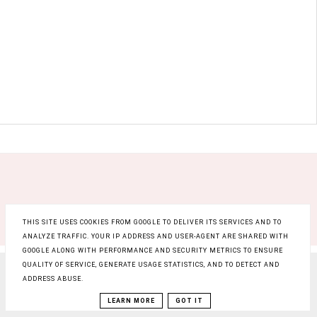
THIS SITE USES COOKIES FROM GOOGLE TO DELIVER ITS SERVICES AND TO
ANALYZE TRAFFIC. YOUR IP ADDRESS AND USER-AGENT ARE SHARED WITH
GOOGLE ALONG WITH PERFORMANCE AND SECURITY METRICS TO ENSURE
QUALITY OF SERVICE, GENERATE USAGE STATISTICS, AND TO DETECT AND
COPYRIGHT ©
RAINBOW BEAUTY BLOG
, BLOGGER
ADDRESS ABUSE.
BLOG DESIGN:
KAROGRAFIA.PL
LEARN MORE
GOT IT