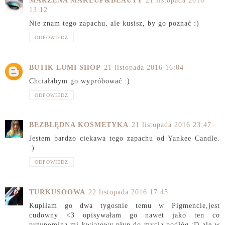
MARZENA MAKEUP&BEAUTY
21 listopada 2016
13:12
Nie znam tego zapachu, ale kusisz, by go poznać :)
ODPOWIEDZ
BUTIK LUMI SHOP
21 listopada 2016 16:04
Chciałabym go wypróbować.:)
ODPOWIEDZ
BEZBŁĘDNA KOSMETYKA
21 listopada 2016 23:47
Jestem bardzo ciekawa tego zapachu od Yankee Candle.
:)
ODPOWIEDZ
TURKUSOOWA
22 listopada 2016 17:45
Kupiłam go dwa tygosnie temu w Pigmencie,jest
cudowny <3 opisywałam go nawet jako ten co
przypomina mi kwiatowy płyn do mycia podłóg :D ale w