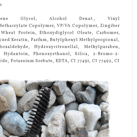
n
ne Glycol, Alcohol Denat., Vinyl
ethacrylate Copolymer, VP/VA Copolymer, Zingiber
 Wheat Protein, Ethoxydiglycol Oleate, Carbomer,
ed Keratin, Parfum, Butylphenyl Methylpropional,
oxaldehyde, Hydroxycitronellal, Methylparaben,
 Hydantoin, Phenoxyethanol, Silica, 2-Bromo-2-
de, Potassium Sorbate, EDTA, CI 77491, CI 77492, CI