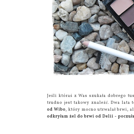
Jeśli któraś z Was szukała dobrego t
trudno jest takowy znaleźć. Dwa lata
od Wibo
, który mocno utrwalał brwi, al
odkryłam żel do brwi od Delii - poczuł