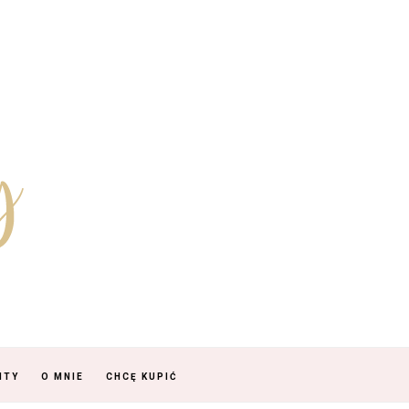
NTY
O MNIE
CHCĘ KUPIĆ