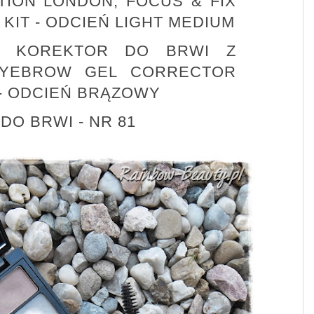
ION LONDON, FOCUS & FIX
KIT - ODCIEŃ LIGHT MEDIUM
WY KOREKTOR DO BRWI Z
EYEBROW GEL CORRECTOR
 - ODCIEŃ BRĄZOWY
DO BRWI - NR 81