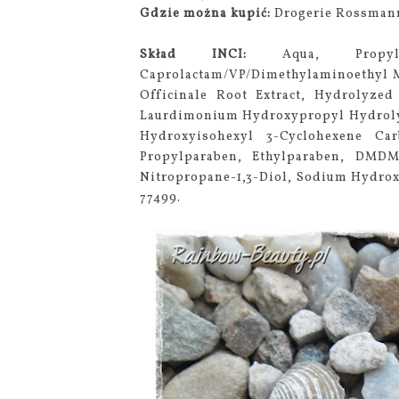
Gdzie można kupić:
Drogerie Rossman
Skład INCI:
Aqua, Propyle
Caprolactam/VP/Dimethylaminoethyl M
Officinale Root Extract, Hydrolyzed
Laurdimonium Hydroxypropyl Hydrolyz
Hydroxyisohexyl 3-Cyclohexene Carb
Propylparaben, Ethylparaben, DMDM
Nitropropane-1,3-Diol, Sodium Hydroxi
77499.