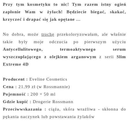
Przy tym kosmetyku to nic! Tym razem istny ogień
zapłonie Wam w żyłach! Będziecie biegać, skakać,
krzyczeć i drapać się jak opętane ...
No dobra, może
trochę
przekoloryzowałam, ale właśnie
takie były moje odczucia po pierwszym użyciu
Antycellulitowego, termoaktywnego serum
wyszczuplającego z olejkiem arganowym
z serii
Slim
Extreme 4D
Producent :
Eveline Cosmetics
Cena :
21,99 zł (w Rossmannie)
Pojemność :
200 + 50 ml
Gdzie kupić :
Drogerie Rossmann
Przeciwwskazania :
ciąża, skóra wrażliwa - skłonna do
pękania naczynek lub powstawania żylaków