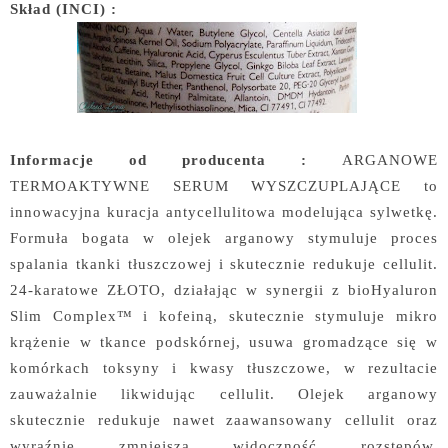
Skład (INCI) :
Informacje od producenta :
ARGANOWE
TERMOAKTYWNE SERUM WYSZCZUPLAJĄCE to
innowacyjna kuracja antycellulitowa modelująca sylwetkę.
Formuła bogata w olejek arganowy stymuluje proces
spalania tkanki tłuszczowej i skutecznie redukuje cellulit.
24-karatowe ZŁOTO, działając w synergii z bioHyaluron
Slim Complex™ i kofeiną, skutecznie stymuluje mikro
krążenie w tkance podskórnej, usuwa gromadzące się w
komórkach toksyny i kwasy tłuszczowe, w rezultacie
zauważalnie likwidując cellulit. Olejek arganowy
skutecznie redukuje nawet zaawansowany cellulit oraz
wyraźnie zmniejsza widoczność rozstępów.