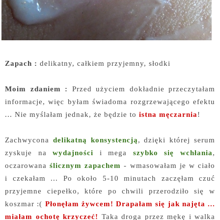
Zapach :
delikatny, całkiem przyjemny, słodki
Moim zdaniem :
Przed użyciem dokładnie przeczytałam
informacje, więc byłam świadoma rozgrzewającego efektu
... Nie myślałam jednak, że będzie to
istna męczarnia
!
Zachwycona
delikatną konsystencją
, dzięki której serum
zyskuje na
wydajności
i mega
szybko się wchłania
,
oczarowana
ślicznym zapachem
- wmasowałam je w ciało
i czekałam ... Po około 5-10 minutach zaczęłam czuć
przyjemne ciepełko, które po chwili przerodziło się w
koszmar :(
Płonęłam żywcem! Drapałam się jak najęta ...
miałam ochotę krzyczeć!
Taka droga przez mękę i walka