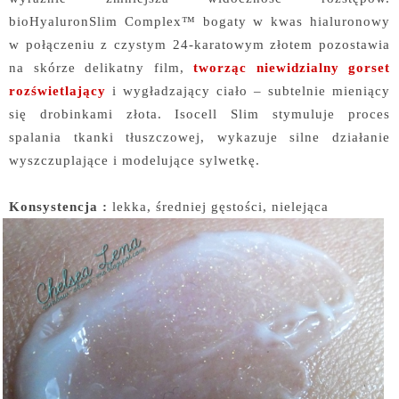
bioHyaluronSlim Complex™ bogaty w kwas hialuronowy
w połączeniu z czystym 24-karatowym złotem pozostawia
na skórze delikatny film,
tworząc niewidzialny gorset
rozświetlający
i wygładzający ciało – subtelnie mieniący
się drobinkami złota. Isocell Slim stymuluje proces
spalania tkanki tłuszczowej, wykazuje silne działanie
wyszczuplające i modelujące sylwetkę.
Konsystencja :
lekka, średniej gęstości, nielejąca