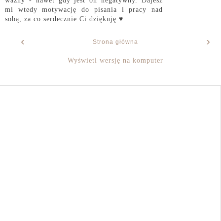
ważny - nawet gdy jest on negatywny. Dajesz
mi wtedy motywację do pisania i pracy nad
sobą, za co serdecznie Ci dziękuję ♥
‹
›
Strona główna
Wyświetl wersję na komputer