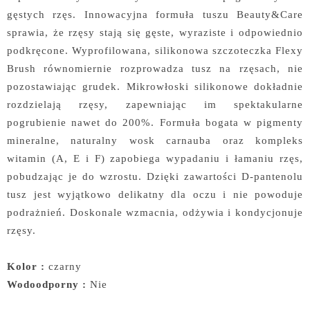
gęstych rzęs. Innowacyjna formuła tuszu Beauty&Care
sprawia, że rzęsy stają się gęste, wyraziste i odpowiednio
podkręcone. Wyprofilowana, silikonowa szczoteczka Flexy
Brush równomiernie rozprowadza tusz na rzęsach, nie
pozostawiając grudek. Mikrowłoski silikonowe dokładnie
rozdzielają rzęsy, zapewniając im spektakularne
pogrubienie nawet do 200%. Formuła bogata w pigmenty
mineralne, naturalny wosk carnauba oraz kompleks
witamin (A, E i F) zapobiega wypadaniu i łamaniu rzęs,
pobudzając je do wzrostu. Dzięki zawartości D-pantenolu
tusz jest wyjątkowo delikatny dla oczu i nie powoduje
podrażnień. Doskonale wzmacnia, odżywia i kondycjonuje
rzęsy.
Kolor :
czarny
Wodoodporny :
Nie