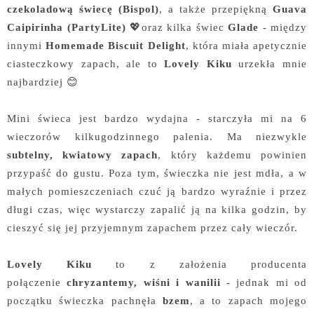
czekoladową świecę (Bispol)
, a także przepiękną
Guava
Caipirinha (PartyLite)
💖oraz kilka świec
Glade
- między
innymi
Homemade Biscuit Delight
, która miała apetycznie
ciasteczkowy zapach, ale to
Lovely Kiku
urzekła mnie
najbardziej 😊
Mini świeca jest bardzo wydajna - starczyła mi na 6
wieczorów kilkugodzinnego palenia. Ma niezwykle
subtelny, kwiatowy zapach
, który każdemu powinien
przypaść do gustu. Poza tym, świeczka nie jest mdła, a w
małych pomieszczeniach czuć ją bardzo wyraźnie i przez
długi czas, więc wystarczy zapalić ją na kilka godzin, by
cieszyć się jej przyjemnym zapachem przez cały wieczór.
Lovely Kiku
to z założenia producenta
połączenie
chryzantemy, wiśni i wanilii
- jednak mi od
początku świeczka pachnęła
bzem
, a to zapach mojego