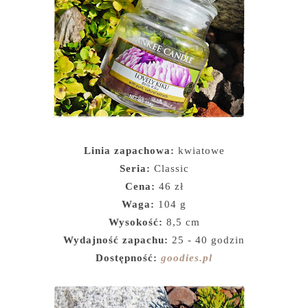
Linia zapachowa:
kwiatowe
Seria:
Classic
Cena:
46 zł
Waga:
104 g
Wysokość:
8,5 cm
Wydajność zapachu:
25 - 40 godzin
Dostępność:
goodies.pl