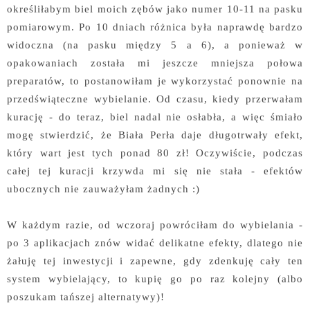
określiłabym biel moich zębów jako numer 10-11 na pasku
pomiarowym. Po 10 dniach różnica była naprawdę bardzo
widoczna (na pasku między 5 a 6), a ponieważ w
opakowaniach została mi jeszcze mniejsza połowa
preparatów, to postanowiłam je wykorzystać ponownie na
przedświąteczne wybielanie. Od czasu, kiedy przerwałam
kurację - do teraz, biel nadal nie osłabła, a więc śmiało
mogę stwierdzić, że Biała Perła daje długotrwały efekt,
który wart jest tych ponad 80 zł! Oczywiście, podczas
całej tej kuracji krzywda mi się nie stała - efektów
ubocznych nie zauważyłam żadnych :)
W każdym razie, od wczoraj powróciłam do wybielania -
po 3 aplikacjach znów widać delikatne efekty, dlatego nie
żałuję tej inwestycji i zapewne, gdy zdenkuję cały ten
system wybielający, to kupię go po raz kolejny (albo
poszukam tańszej alternatywy)!