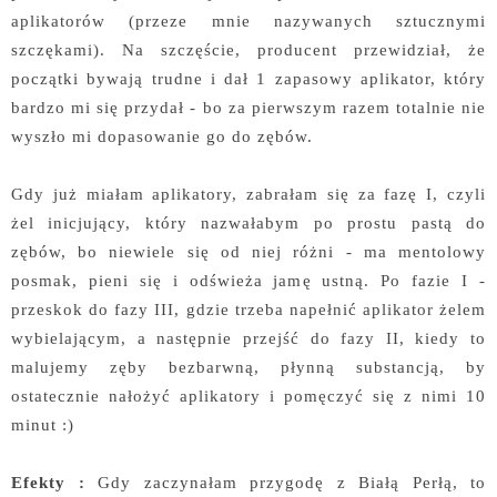
aplikatorów (przeze mnie nazywanych sztucznymi
szczękami). Na szczęście, producent przewidział, że
początki bywają trudne i dał 1 zapasowy aplikator, który
bardzo mi się przydał - bo za pierwszym razem totalnie nie
wyszło mi dopasowanie go do zębów.
Gdy już miałam aplikatory, zabrałam się za fazę I, czyli
żel inicjujący, który nazwałabym po prostu pastą do
zębów, bo niewiele się od niej różni - ma mentolowy
posmak, pieni się i odświeża jamę ustną. Po fazie I -
przeskok do fazy III, gdzie trzeba napełnić aplikator żelem
wybielającym, a następnie przejść do fazy II, kiedy to
malujemy zęby bezbarwną, płynną substancją, by
ostatecznie nałożyć aplikatory i pomęczyć się z nimi 10
minut :)
Efekty :
Gdy zaczynałam przygodę z Białą Perłą, to