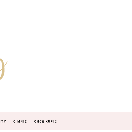
NTY
O MNIE
CHCĘ KUPIĆ