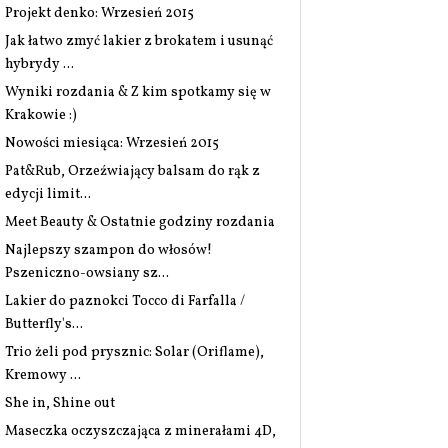
Projekt denko: Wrzesień 2015
Jak łatwo zmyć lakier z brokatem i usunąć
hybrydy ...
Wyniki rozdania & Z kim spotkamy się w
Krakowie :)
Nowości miesiąca: Wrzesień 2015
Pat&Rub, Orzeźwiający balsam do rąk z
edycji limit...
Meet Beauty & Ostatnie godziny rozdania
Najlepszy szampon do włosów!
Pszeniczno-owsiany sz...
Lakier do paznokci Tocco di Farfalla /
Butterfly's...
Trio żeli pod prysznic: Solar (Oriflame),
Kremowy ...
She in, Shine out
Maseczka oczyszczająca z minerałami 4D,