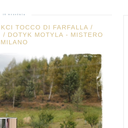
16 września
KCI TOCCO DI FARFALLA /
 / DOTYK MOTYLA - MISTERO
MILANO