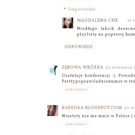
Odpowiedzi
MAGDALENA CHK
21 
Niedługo takich deszcz
playlistę na poprawę hum
ODPOWIEDZ
ZĘBOWA WRÓŻKA
20 września 2
Gratuluje konferencji :). Pow
Prettypoprawiladzienumor w ten
ODPOWIEDZ
KASSIIAA.BLOGSPOT.COM
20 w
Niestety nie ma mnie w Polsce i 
ODPOWIEDZ