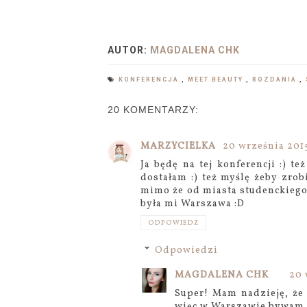
AUTOR:
MAGDALENA CHK
KONFERENCJA
,
MEET BEAUTY
,
ROZDANIA
,
20 KOMENTARZY:
MARZYCIELKA
20 września 2015
Ja będę na tej konferencji :) t
dostałam :) też myślę żeby zro
mimo że od miasta studenckiego 
była mi Warszawa :D
ODPOWIEDZ
Odpowiedzi
MAGDALENA CHK
20 
Super! Mam nadzieję, że 
więc w Warszawie bywam 