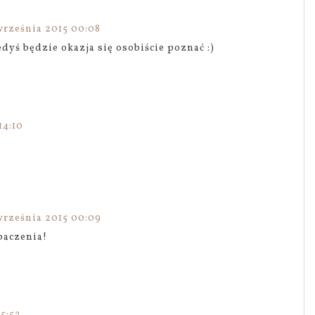
września 2015 00:08
edyś będzie okazja się osobiście poznać :)
14:10
września 2015 00:09
obaczenia!
5:52