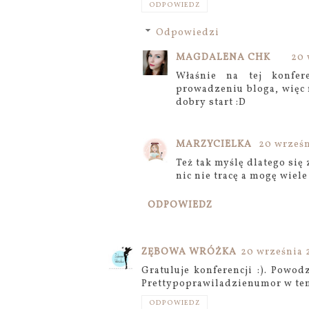
ODPOWIEDZ
Odpowiedzi
MAGDALENA CHK
20 
Właśnie na tej konfer
prowadzeniu bloga, więc n
dobry start :D
MARZYCIELKA
20 wrześn
Też tak myślę dlatego się
nic nie tracę a mogę wiele
ODPOWIEDZ
ZĘBOWA WRÓŻKA
20 września 2
Gratuluje konferencji :). Pow
Prettypoprawiladzienumor w ten
ODPOWIEDZ