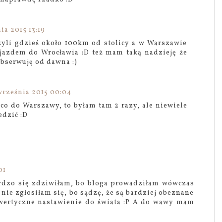
ia 2015 13:19
czyli gdzieś około 100km od stolicy a w Warszawie
ejazdem do Wrocławia :D też mam taką nadzieję że
obserwuję od dawna :)
września 2015 00:04
 co do Warszawy, to byłam tam 2 razy, ale niewiele
edzić :D
01
ardzo się zdziwiłam, bo bloga prowadziłam wówczas
 nie zgłosiłam się, bo sądzę, że są bardziej obeznane
owertyczne nastawienie do świata :P A do wawy mam