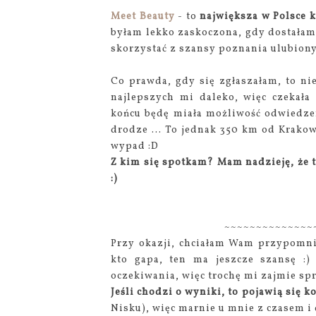
Meet Beauty
- to
największa w Polsce 
byłam lekko zaskoczona, gdy dostałam 
skorzystać z szansy poznania ulubiony
Co prawda, gdy się zgłaszałam, to nie
najlepszych mi daleko, więc czekał
końcu będę miała możliwość odwiedzen
drodze ... To jednak 350 km od Krako
wypad :D
Z kim się spotkam? Mam nadzieję, że t
:)
~~~~~~~~~~~~~~
Przy okazji, chciałam Wam przypomn
kto gapa, ten ma jeszcze szansę :)
oczekiwania, więc trochę mi zajmie sp
Jeśli chodzi o wyniki, to pojawią się 
Nisku), więc marnie u mnie z czasem i