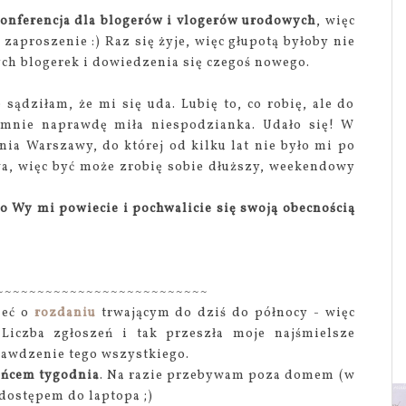
konferencja dla blogerów i vlogerów urodowych
, więc
zaproszenie :) Raz się żyje, więc głupotą byłoby nie
ch blogerek i dowiedzenia się czegoś nowego.
 sądziłam, że mi się uda. Lubię to, co robię, ale do
a mnie naprawdę miła niespodzianka. Udało się! W
ia Warszawy, do której od kilku lat nie było mi po
wa, więc być może zrobię sobie dłuższy, weekendowy
o Wy mi powiecie i pochwalicie się swoją obecnością
~~~~~~~~~~~~~~~~~~~~~~~~~~
ieć o
rozdaniu
trwającym do dziś do północy - więc
 Liczba zgłoszeń i tak przeszła moje najśmielsze
rawdzenie tego wszystkiego.
końcem tygodnia
. Na razie przebywam poza domem (w
 dostępem do laptopa ;)