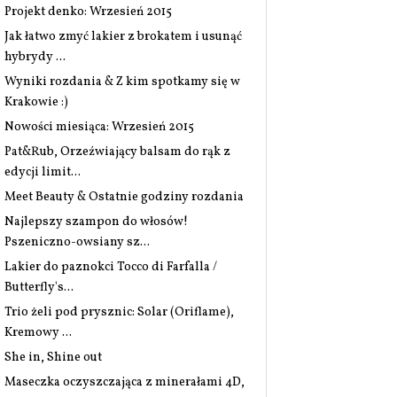
Projekt denko: Wrzesień 2015
Jak łatwo zmyć lakier z brokatem i usunąć
hybrydy ...
Wyniki rozdania & Z kim spotkamy się w
Krakowie :)
Nowości miesiąca: Wrzesień 2015
Pat&Rub, Orzeźwiający balsam do rąk z
edycji limit...
Meet Beauty & Ostatnie godziny rozdania
Najlepszy szampon do włosów!
Pszeniczno-owsiany sz...
Lakier do paznokci Tocco di Farfalla /
Butterfly's...
Trio żeli pod prysznic: Solar (Oriflame),
Kremowy ...
She in, Shine out
Maseczka oczyszczająca z minerałami 4D,