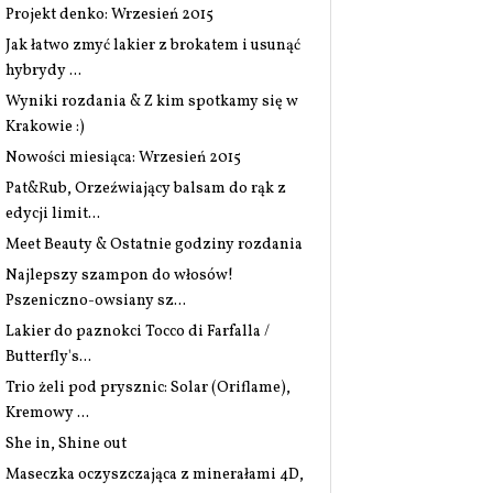
Projekt denko: Wrzesień 2015
Jak łatwo zmyć lakier z brokatem i usunąć
hybrydy ...
Wyniki rozdania & Z kim spotkamy się w
Krakowie :)
Nowości miesiąca: Wrzesień 2015
Pat&Rub, Orzeźwiający balsam do rąk z
edycji limit...
Meet Beauty & Ostatnie godziny rozdania
Najlepszy szampon do włosów!
Pszeniczno-owsiany sz...
Lakier do paznokci Tocco di Farfalla /
Butterfly's...
Trio żeli pod prysznic: Solar (Oriflame),
Kremowy ...
She in, Shine out
Maseczka oczyszczająca z minerałami 4D,