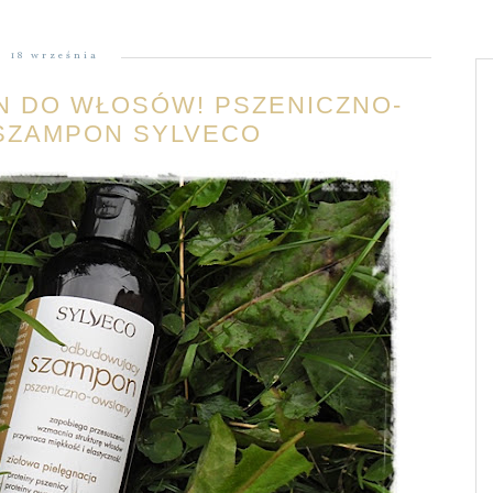
18 września
N DO WŁOSÓW! PSZENICZNO-
SZAMPON SYLVECO