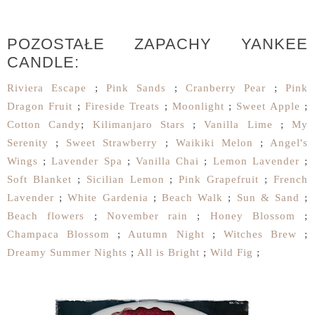
POZOSTAŁE ZAPACHY YANKEE
CANDLE:
Riviera Escape
;
Pink Sands
;
Cranberry Pear
;
Pink
Dragon Fruit
;
Fireside Treats
;
Moonlight
;
Sweet Apple
;
Cotton Candy
;
Kilimanjaro Stars
;
Vanilla Lime
;
My
Serenity
;
Sweet Strawberry
;
Waikiki Melon
;
Angel's
Wings
;
Lavender Spa
;
Vanilla Chai
;
Lemon Lavender
;
Soft Blanket
;
Sicilian Lemon
;
Pink Grapefruit
;
French
Lavender
;
White Gardenia
;
Beach Walk
;
Sun & Sand
;
Beach flowers
;
November rain
;
Honey Blossom
;
Champaca Blossom
;
Autumn Night
;
Witches Brew
;
Dreamy Summer Nights
;
All is Bright
;
Wild Fig
;