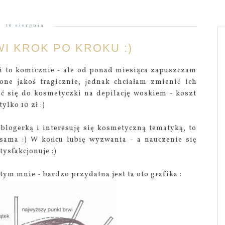
16 sierpnia
I KROK PO KROKU :)
i to komicznie - ale od ponad miesiąca zapuszczam
one jakoś tragicznie, jednak chciałam zmienić ich
ać się do kosmetyczki na depilację woskiem - koszt
tylko 10 zł :)
blogerką i interesuję się kosmetyczną tematyką, to
sama :) W końcu lubię wyzwania - a nauczenie się
ysfakcjonuje :)
tym mnie - bardzo przydatna jest ta oto grafika :