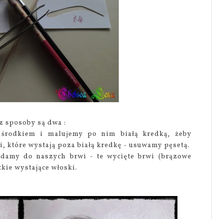
z sposoby są dwa :
 środkiem i malujemy po nim białą kredką, żeby
i, które wystają poza białą kredkę - usuwamy pęsetą.
ładamy do naszych brwi - te wycięte brwi (brązowe
kie wystające włoski.