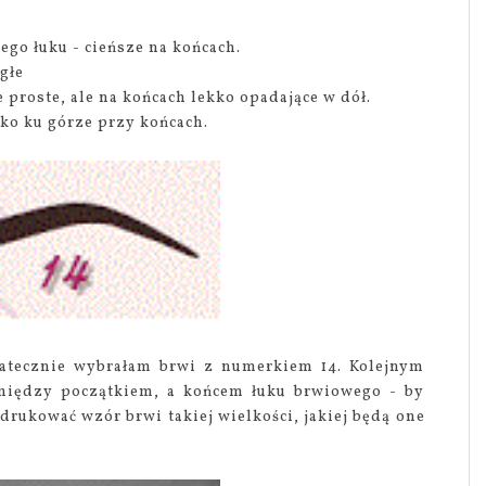
ego łuku - cieńsze na końcach.
głe
 proste, ale na końcach lekko opadające w dół.
ko ku górze przy końcach.
tatecznie wybrałam brwi z numerkiem 14. Kolejnym
 między początkiem, a końcem łuku brwiowego - by
rukować wzór brwi takiej wielkości, jakiej będą one