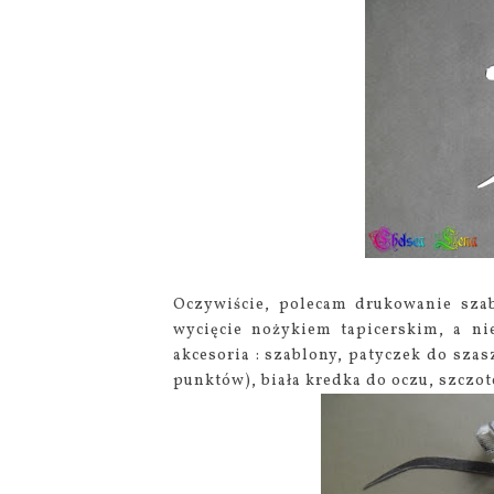
Oczywiście, polecam drukowanie szab
wycięcie nożykiem tapicerskim, a ni
akcesoria : szablony, patyczek do sza
punktów), biała kredka do oczu, szczote