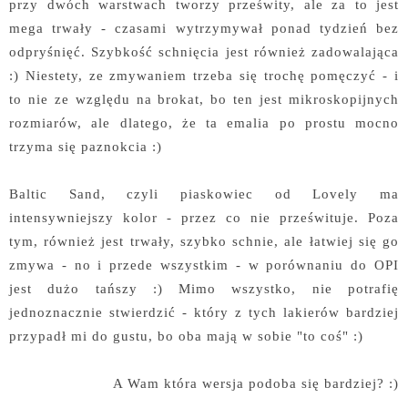
przy dwóch warstwach tworzy prześwity, ale za to jest
mega trwały - czasami wytrzymywał ponad tydzień bez
odpryśnięć. Szybkość schnięcia jest również zadowalająca
:) Niestety, ze zmywaniem trzeba się trochę pomęczyć - i
to nie ze względu na brokat, bo ten jest mikroskopijnych
rozmiarów, ale dlatego, że ta emalia po prostu mocno
trzyma się paznokcia :)
Baltic Sand, czyli piaskowiec od Lovely ma
intensywniejszy kolor - przez co nie prześwituje. Poza
tym, również jest trwały, szybko schnie, ale łatwiej się go
zmywa - no i przede wszystkim - w porównaniu do OPI
jest dużo tańszy :) Mimo wszystko, nie potrafię
jednoznacznie stwierdzić - który z tych lakierów bardziej
przypadł mi do gustu, bo oba mają w sobie "to coś" :)
A Wam która wersja podoba się bardziej? :)