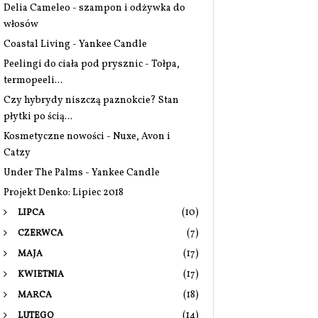
Delia Cameleo - szampon i odżywka do
włosów
Coastal Living - Yankee Candle
Peelingi do ciała pod prysznic - Tołpa,
termopeeli...
Czy hybrydy niszczą paznokcie? Stan
płytki po ścią...
Kosmetyczne nowości - Nuxe, Avon i
Catzy
Under The Palms - Yankee Candle
Projekt Denko: Lipiec 2018
(10)
LIPCA
(7)
CZERWCA
(17)
MAJA
(17)
KWIETNIA
(18)
MARCA
(14)
LUTEGO