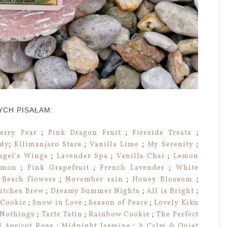
YCH PISAŁAM:
erry Pear
;
Pink Dragon Fruit
;
Fireside Treats
;
ndy
;
Kilimanjaro Stars
;
Vanilla Lime
;
My Serenity
;
ngel's Wings
;
Lavender Spa
;
Vanilla Chai
;
Lemon
emon
;
Pink Grapefruit
;
French Lavender
;
White
;
Beach flowers
;
November rain
;
Honey Blossom
;
itches Brew
;
Dreamy Summer Nights
;
All is Bright
;
 Cookie
;
Snow in Love
;
Season of Peace
;
Lovely Kiku
 Nothings
;
Tarte Tatin
;
Rainbow Cookie
;
The Perfect
 Apricot Rose
;
Midnight Jasmine
;
A Calm & Quiet