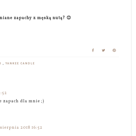
niane zapachy z męską nutą? 😊
KI
,
YANKEE CANDLE
3:52
e zapach dla mnie ;)
sierpnia 2018 16:52