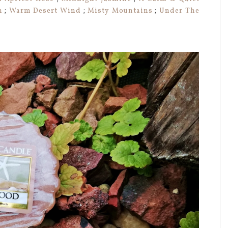
h
;
Warm Desert Wind
;
Misty Mountains
;
Under The