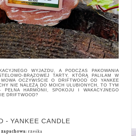
KACYJNEGO WYJAZDU, A PODCZAS PAKOWANIA
STELOWO-BRĄZOWEJ TARTY, KTÓRĄ PALIŁAM W
 MOWA OCZYWIŚCIE O DRIFTWOOD OD YANKEE
CHY NIE NALEŻĄ DO MOICH ULUBIONYCH, TO TYM
- PEŁNA HARMONII, SPOKOJU I WAKACYJNEGO
HNIE DRIFTWOOD?
 - YANKEE CANDLE
a zapachowa:
rześka