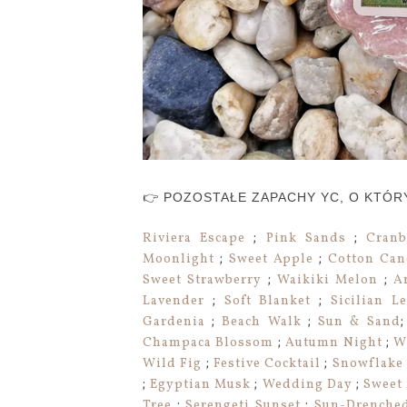
👉 POZOSTAŁE ZAPACHY YC, O KTÓR
Riviera Escape
;
Pink Sands
;
Cranb
Moonlight
;
Sweet Apple
;
Cotton Ca
Sweet Strawberry
;
Waikiki Melon
;
A
Lavender
;
Soft Blanket
;
Sicilian L
Gardenia
;
Beach Walk
;
Sun & Sand
Champaca Blossom
;
Autumn Night
;
W
Wild Fig
;
Festive Cocktail
;
Snowflake
;
Egyptian Musk
;
Wedding Day
;
Sweet
Tree
;
Serengeti Sunset
;
Sun-Drenched