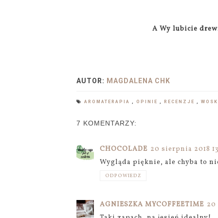
A Wy lubicie drew
AUTOR:
MAGDALENA CHK
AROMATERAPIA
,
OPINIE
,
RECENZJE
,
WOS
7 KOMENTARZY:
CHOCOLADE
20 sierpnia 2018 1
Wygląda pięknie, ale chyba to ni
ODPOWIEDZ
AGNIESZKA MYCOFFEETIME
20 
Taki zapach, na jesień idealny!