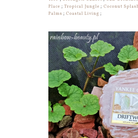
Place
;
Tropical Jungle
;
Coconut Splas
Palms
;
Coastal Living
;